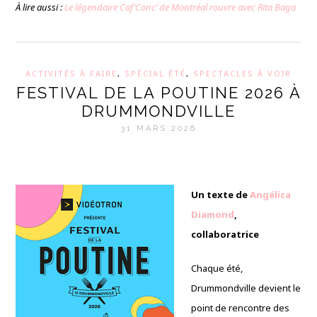
À lire aussi :
Le légendaire Caf’Conc’ de Montréal rouvre avec Rita Baga
ACTIVITÉS À FAIRE
,
SPÉCIAL ÉTÉ
,
SPECTACLES À VOIR
FESTIVAL DE LA POUTINE 2026 À
DRUMMONDVILLE
31 MARS 2026
Un texte de
Angélica
Diamond
,
collaboratrice
Chaque été,
Drummondville devient le
point de rencontre des