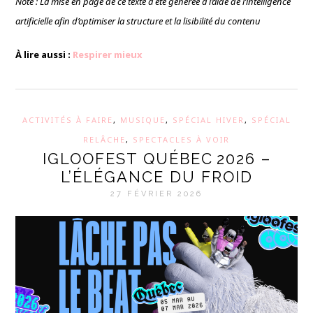
Note : La mise en page de ce texte a été générée à l’aide de l’intelligence
artificielle afin d’optimiser la structure et la lisibilité du contenu
À lire aussi :
Respirer mieux
ACTIVITÉS À FAIRE
,
MUSIQUE
,
SPÉCIAL HIVER
,
SPÉCIAL
RELÂCHE
,
SPECTACLES À VOIR
IGLOOFEST QUÉBEC 2026 –
L’ÉLÉGANCE DU FROID
27 FÉVRIER 2026