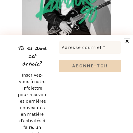
LUDOVICK BOURGEOIS PRÉSENTE KARAOKÉ 90 EN
TOURNÉE
Tu as aimé
cet
article?
Inscrivez-
vous à notre
infolettre
pour recevoir
les dernières
nouveautés
en matière
d'activités à
faire, un