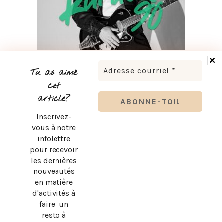
LUDOVICK BOURGEOIS PRÉSENTE KARAOKÉ 90 EN
TOURNÉE
Tu as aimé
cet
article?
Inscrivez-
vous à notre
infolettre
pour recevoir
les dernières
nouveautés
en matière
d'activités à
faire, un
resto à