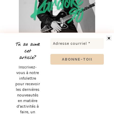
LUDOVICK BOURGEOIS PRÉSENTE KARAOKÉ 90 EN
TOURNÉE
Tu as aimé
cet
article?
Inscrivez-
vous à notre
infolettre
pour recevoir
les dernières
nouveautés
en matière
d'activités à
faire, un