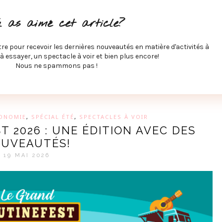
ITÉS À FAIRE
SPECTACLES À VOIR
MUSIQUE
GAST
u as aimé cet article?
ÉCO
SPORTS ET MIEUX-ÊTRE
À PROPOS
COLLABORA
MEVE ET CIE
tre pour recevoir les dernières nouveautés en matière d'activités à
 à essayer, un spectacle à voir et bien plus encore!
Nous ne spammons pas !
GUE SUR LES DERNIÈRES TENDANCES PAR MARIE-EVE L
ONOMIE
,
SPÉCIAL ÉTÉ
,
SPECTACLES À VOIR
 2026 : UNE ÉDITION AVEC DES
UVEAUTÉS!
19 MAI 2026