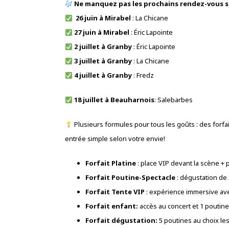
Ne manquez pas les prochains rendez-vous 
26 juin à Mirabel
: La Chicane
27 juin à Mirabel
: Éric Lapointe
2 juillet à Granby
: Éric Lapointe
3 juillet à Granby
: La Chicane
4 juillet à Granby
: Fredz
18 juillet à Beauharnois
: Salebarbes
Plusieurs formules pour tous les goûts : des forfa
entrée simple selon votre envie!
Forfait Platine
: place VIP devant la scène 
Forfait Poutine-Spectacle
: dégustation de 
Forfait Tente VIP
: expérience immersive ave
Forfait enfant:
accès au concert et 1 poutine
Forfait dégustation:
5 poutines au choix le