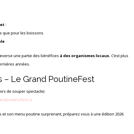
het
:
es que pour les boissons
ble
 reverse une partie des bénéfices
à des organismes locaux.
C’est plus
dernières années.
s – Le Grand PoutineFest
 soirs de souper spectacle)
andpoutinefest.ca
iés et son menu poutine surprenant, préparez vous à une édition 2026