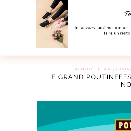
ACCUEIL
SPÉCIAL RENTRÉE
SPÉCIAL ÉTÉ
ACTIV
T
LECTURE ET FILMS
PRODUITS À DÉCOUVRIR
ART & D
Inscrivez-vous à notre infolet
JOINDRE MEVE ET CIE | COLLABORATIONS & MÉDIAS
faire, un resto
UN BLO
ACTIVITÉS À FAIRE
,
GASTR
LE GRAND POUTINEFEST
NO