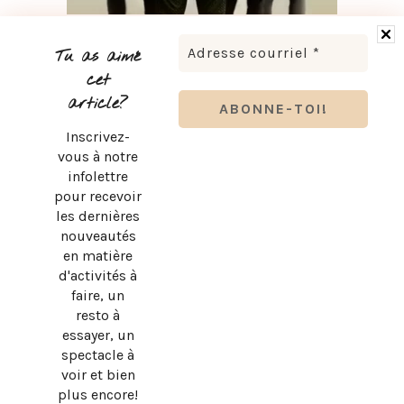
BRUNO PELLETIER 3 ET MOI : UN SPECTACLE À VOIR AU
QUÉBEC
Tu as aimé
cet
article?
Inscrivez-
vous à notre
infolettre
pour recevoir
les dernières
nouveautés
en matière
d'activités à
faire, un
resto à
essayer, un
spectacle à
SUBWAY QUÉBEC : LE RETOUR OFFICIEL DU PAIN PLAT
voir et bien
ORIGINAL!
plus encore!