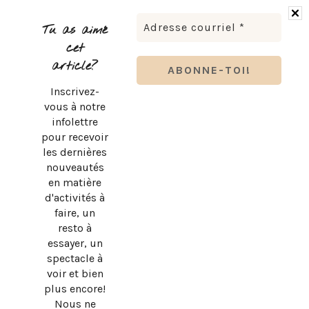
LUDOVICK BOURGEOIS PRÉSENTE KARAOKÉ 90 EN
TOURNÉE
Tu as aimé
cet
article?
Inscrivez-
vous à notre
infolettre
pour recevoir
les dernières
nouveautés
en matière
d'activités à
faire, un
resto à
essayer, un
spectacle à
BRUNO PELLETIER 3 ET MOI : UN SPECTACLE À VOIR AU
voir et bien
QUÉBEC
plus encore!
Nous ne