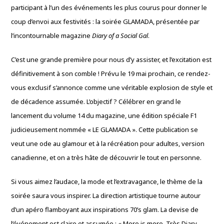
participant à l’un des événements les plus courus pour donner le
coup d’envoi aux festivités : la soirée GLAMADA, présentée par
l’incontournable magazine
Diary of a Social Gal
.
C’est une grande première pour nous d’y assister, et l’excitation est
définitivement à son comble ! Prévu le 19 mai prochain, ce rendez-
vous exclusif s’annonce comme une véritable explosion de style et
de décadence assumée. L’objectif ? Célébrer en grand le
lancement du volume 14 du magazine, une édition spéciale F1
judicieusement nommée « LE GLAMADA ». Cette publication se
veut une ode au glamour et à la récréation pour adultes, version
canadienne, et on a très hâte de découvrir le tout en personne.
Si vous aimez l’audace, la mode et l’extravagance, le thème de la
soirée saura vous inspirer. La direction artistique tourne autour
d’un apéro flamboyant aux inspirations 70’s glam. La devise de
l’événement est claire et assumée : « More is more. Très Diary