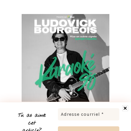
LUDOVICK BOURGEOIS PRÉSENTE KARAOKÉ 90 EN
TOURNÉE
Tu as aimé
cet
article?