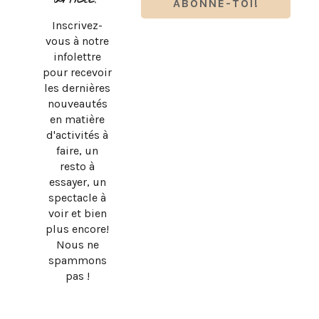
Inscrivez-
vous à notre
infolettre
pour recevoir
les dernières
nouveautés
en matière
d'activités à
faire, un
resto à
essayer, un
spectacle à
BRUNO PELLETIER 3 ET MOI : UN SPECTACLE À VOIR AU
voir et bien
QUÉBEC
plus encore!
Nous ne
spammons
pas !
DESIGN BY
SKYANDSTARS.CO
COPYRIGHT © 2026 · MEVE ET CIE, TOUS DROITS
RÉSERVÉS