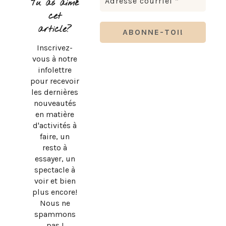
Tu as aimé
cet
article?
Inscrivez-
RENTRÉE SCOLAIRE : LES ESSENTIELS KOZY POUR SON
BUREAU
vous à notre
infolettre
pour recevoir
les dernières
nouveautés
en matière
d'activités à
faire, un
resto à
essayer, un
spectacle à
BEN & FLORENTINE X MIELS D’ANICET : LE NOUVEAU
voir et bien
MENU D’ÉTÉ
plus encore!
Nous ne
spammons
pas !