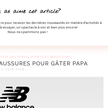
ITÉS À FAIRE
SPECTACLES À VOIR
MUSIQUE
GAST
u as aimé cet article?
ÉCO
SPORTS ET MIEUX-ÊTRE
À PROPOS
COLLABORA
MEVE ET CIE
tre pour recevoir les dernières nouveautés en matière d'activités à
 à essayer, un spectacle à voir et bien plus encore!
Nous ne spammons pas !
GUE SUR LES DERNIÈRES TENDANCES PAR MARIE-EVE L
 FÊTE DES PÈRES
,
SPORTS ET MIEUX-ÊTRE
HAUSSURES POUR GÂTER PAPA
7 JUIN 2026