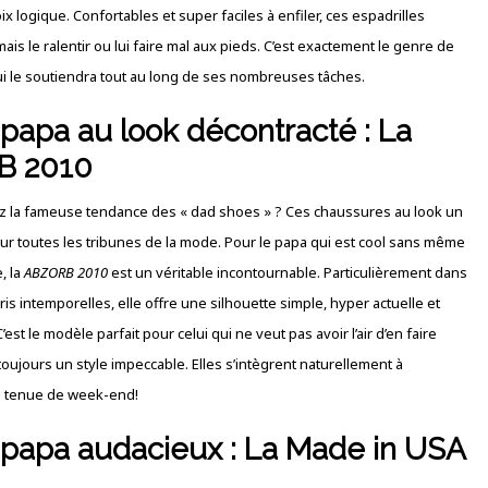
ix logique. Confortables et super faciles à enfiler, ces espadrilles
is le ralentir ou lui faire mal aux pieds. C’est exactement le genre de
qui le soutiendra tout au long de ses nombreuses tâches.
 papa au look décontracté : La
B 2010
 la fameuse tendance des « dad shoes » ? Ces chaussures au look un
sur toutes les tribunes de la mode. Pour le papa qui est cool sans même
, la
ABZORB 2010
est un véritable incontournable. Particulièrement dans
ris intemporelles, elle offre une silhouette simple, hyper actuelle et
est le modèle parfait pour celui qui ne veut pas avoir l’air d’en faire
 toujours un style impeccable. Elles s’intègrent naturellement à
e tenue de week-end!
 papa audacieux : La Made in USA