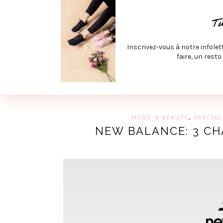
ACCUEIL
SPÉCIAL RENTRÉE
SPÉCIAL ÉTÉ
ACTIV
T
LECTURE ET FILMS
PRODUITS À DÉCOUVRIR
ART & D
Inscrivez-vous à notre infolet
JOINDRE MEVE ET CIE | COLLABORATIONS & MÉDIAS
faire, un resto
UN BLO
MODE & BEAUTÉ
,
SPÉCIAL
NEW BALANCE: 3 C