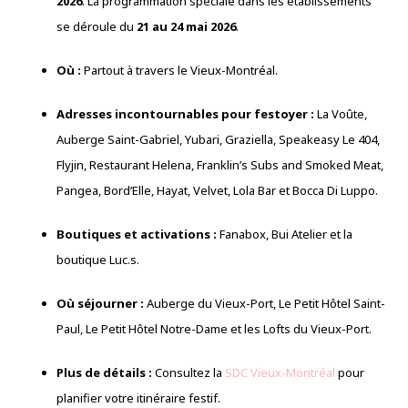
2026
. La programmation spéciale dans les établissements
se déroule du
21 au 24 mai 2026
.
Où :
Partout à travers le Vieux-Montréal.
Adresses incontournables pour festoyer :
La Voûte,
Auberge Saint-Gabriel, Yubari, Graziella, Speakeasy Le 404,
Flyjin, Restaurant Helena, Franklin’s Subs and Smoked Meat,
Pangea, Bord’Elle, Hayat, Velvet, Lola Bar et Bocca Di Luppo.
Boutiques et activations :
Fanabox, Bui Atelier et la
boutique Luc.s.
Où séjourner :
Auberge du Vieux-Port, Le Petit Hôtel Saint-
Paul, Le Petit Hôtel Notre-Dame et les Lofts du Vieux-Port.
Plus de détails :
Consultez la
SDC Vieux-Montréal
pour
planifier votre itinéraire festif.