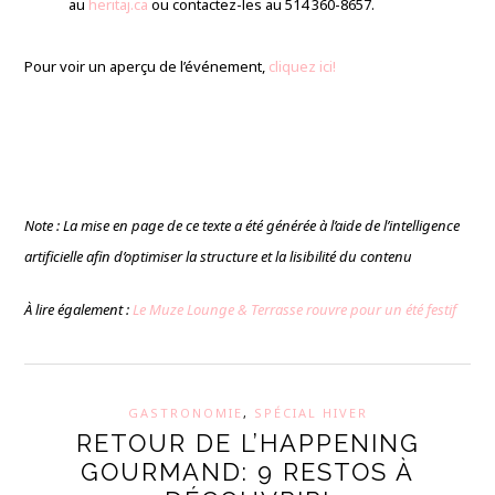
au
heritaj.ca
ou contactez-les au 514 360-8657.
Pour voir un aperçu de l’événement,
cliquez ici!
Note : La mise en page de ce texte a été générée à l’aide de l’intelligence
artificielle afin d’optimiser la structure et la lisibilité du contenu
À lire également :
Le Muze Lounge & Terrasse rouvre pour un été festif
GASTRONOMIE
,
SPÉCIAL HIVER
RETOUR DE L’HAPPENING
GOURMAND: 9 RESTOS À