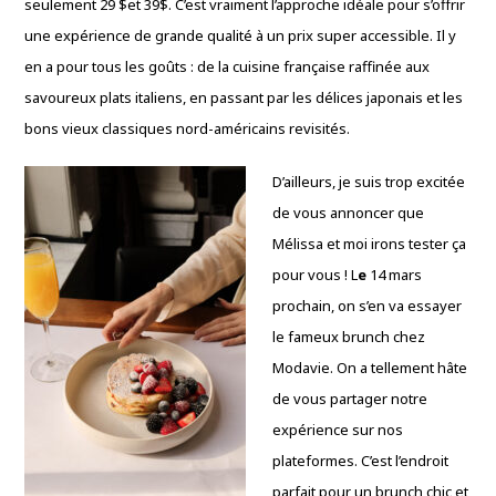
seulement 29
$et 39$
.
C’est vraiment l’approche idéale pour s’offrir
une expérience de grande qualité à un prix super accessible.
Il y
en a pour tous les goûts :
de la cuisine française raffinée aux
savoureux plats italiens,
en passant par les délices japonais et les
bons vieux classiques nord-américains revisités.
D’ailleurs,
je suis trop excitée
de vous annoncer que
Mélissa et moi irons tester ça
pour vous !
L
e
14 mars
prochain, on s’en va essayer
le fameux brunch chez
Modavie
.
On a tellement hâte
de vous partager notre
expérience sur nos
plateformes.
C’est l’endroit
parfait pour un brunch chic et