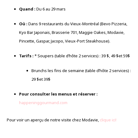
Quand :
Du 6 au 29 mars
Où :
Dans 9 restaurants du Vieux-Montréal (Bevo Pizzeria,
Kyo Bar Japonais,
Brasserie 701,
Maggie Oakes,
Modavie,
Pincette,
Gaspar,
Jacopo,
Vieux-Port Steakhouse).
Tarifs :
* Soupers (table d’hôte 2 services) :
39 $,
49
$et 59$
Brunchs les fins de semaine (table d’hôte 2 services) :
29
$et 39$
Pour consulter les menus et réserver :
happeninggourmand.com
Pour voir un aperçu de notre visite chez Modavie,
clique ici!