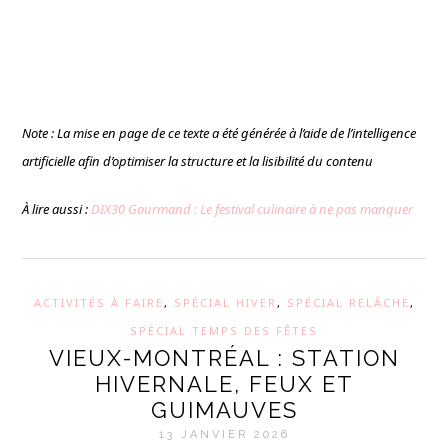
Note : La mise en page de ce texte a été générée à l’aide de l’intelligence
artificielle afin d’optimiser la structure et la lisibilité du contenu
À lire aussi :
DIX30 Gourmand : Le festival culinaire à ne pas manquer
ACTIVITÉS À FAIRE
,
SPÉCIAL HIVER
,
SPÉCIAL RELÂCHE
,
SPÉCIAL TEMPS DES FÊTES
VIEUX-MONTRÉAL : STATION
HIVERNALE, FEUX ET
GUIMAUVES
13 JANVIER 2026