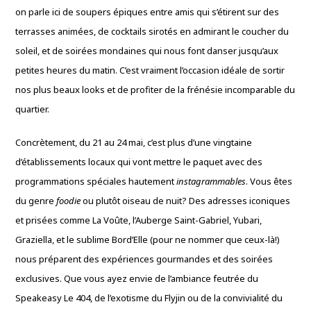
on parle ici de soupers épiques entre amis qui s’étirent sur des
terrasses animées, de cocktails sirotés en admirant le coucher du
soleil, et de soirées mondaines qui nous font danser jusqu’aux
petites heures du matin. C’est vraiment l’occasion idéale de sortir
nos plus beaux looks et de profiter de la frénésie incomparable du
quartier.
Concrètement, du 21 au 24 mai, c’est plus d’une vingtaine
d’établissements locaux qui vont mettre le paquet avec des
programmations spéciales hautement
instagrammables
. Vous êtes
du genre
foodie
ou plutôt oiseau de nuit? Des adresses iconiques
et prisées comme La Voûte, l’Auberge Saint-Gabriel, Yubari,
Graziella, et le sublime Bord’Elle (pour ne nommer que ceux-là!)
nous préparent des expériences gourmandes et des soirées
exclusives. Que vous ayez envie de l’ambiance feutrée du
Speakeasy Le 404, de l’exotisme du Flyjin ou de la convivialité du