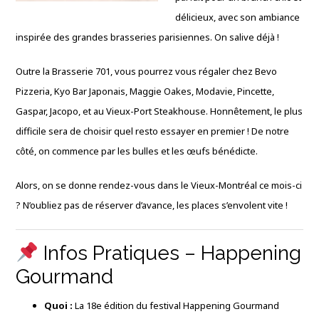
délicieux,
avec son ambiance
inspirée des grandes brasseries parisiennes.
On salive déjà !
Outre la Brasserie 701,
vous pourrez vous régaler chez Bevo
Pizzeria,
Kyo Bar Japonais,
Maggie Oakes,
Modavie,
Pincette,
Gaspar,
Jacopo,
et au Vieux-Port Steakhouse.
Honnêtement,
le plus
difficile sera de choisir quel resto essayer en premier !
De notre
côté,
on commence par les bulles et les œufs bénédicte.
Alors,
on se donne rendez-vous dans le Vieux-Montréal ce mois-ci
?
N’oubliez pas de réserver d’avance,
les places s’envolent vite !
Infos Pratiques –
Happening
Gourmand
Quoi :
La 18e édition du festival Happening Gourmand