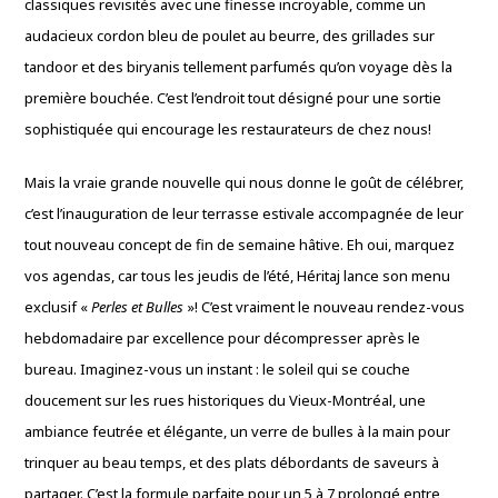
classiques revisités avec une finesse incroyable, comme un
audacieux cordon bleu de poulet au beurre, des grillades sur
tandoor et des biryanis tellement parfumés qu’on voyage dès la
première bouchée. C’est l’endroit tout désigné pour une sortie
sophistiquée qui encourage les restaurateurs de chez nous!
Mais la vraie grande nouvelle qui nous donne le goût de célébrer,
c’est l’inauguration de leur terrasse estivale accompagnée de leur
tout nouveau concept de fin de semaine hâtive. Eh oui, marquez
vos agendas, car tous les jeudis de l’été, Héritaj lance son menu
exclusif «
Perles et Bulles
»! C’est vraiment le nouveau rendez-vous
hebdomadaire par excellence pour décompresser après le
bureau. Imaginez-vous un instant : le soleil qui se couche
doucement sur les rues historiques du Vieux-Montréal, une
ambiance feutrée et élégante, un verre de bulles à la main pour
trinquer au beau temps, et des plats débordants de saveurs à
partager. C’est la formule parfaite pour un 5 à 7 prolongé entre