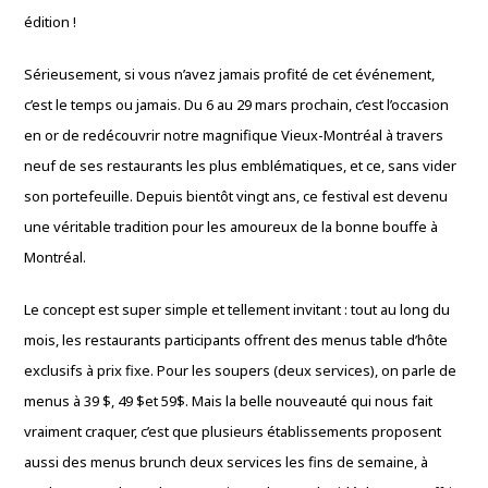
édition !
Sérieusement,
si vous n’avez jamais profité de cet événement,
c’est le temps ou jamais.
Du 6 au 29 mars prochain,
c’est l’occasion
en or de redécouvrir notre magnifique Vieux-Montréal à travers
neuf de ses restaurants les plus emblématiques,
et ce,
sans vider
son portefeuille.
Depuis bientôt vingt ans,
ce festival est devenu
une véritable tradition pour les amoureux de la bonne bouffe à
Montréal.
Le concept est super simple et tellement invitant :
tout au long du
mois,
les restaurants participants offrent des menus table d’hôte
exclusifs à prix fixe.
Pour les soupers (deux services),
on parle de
menus à 39 $,
49
$et 59$
.
Mais la belle nouveauté qui nous fait
vraiment craquer,
c’est que plusieurs établissements proposent
aussi des menus brunch deux services les fins de semaine,
à