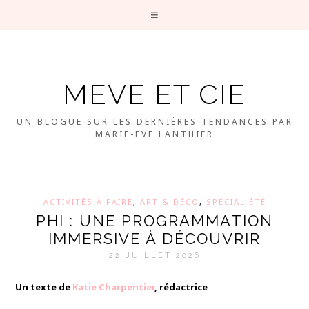
MEVE ET CIE
UN BLOGUE SUR LES DERNIÈRES TENDANCES PAR
MARIE-EVE LANTHIER
ACTIVITÉS À FAIRE
,
ART & DÉCO
,
SPÉCIAL ÉTÉ
PHI : UNE PROGRAMMATION
IMMERSIVE À DÉCOUVRIR
22 JUILLET 2026
Un texte de
Katie Charpentier
, rédactrice