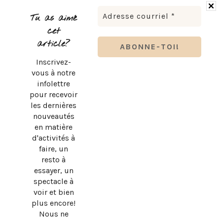
BRUNO PELLETIER 3 ET MOI : UN SPECTACLE À VOIR AU
QUÉBEC
Tu as aimé
cet
article?
Inscrivez-
vous à notre
infolettre
pour recevoir
les dernières
nouveautés
en matière
d'activités à
faire, un
resto à
essayer, un
spectacle à
SUBWAY QUÉBEC : LE RETOUR OFFICIEL DU PAIN PLAT
voir et bien
ORIGINAL!
plus encore!
Nous ne