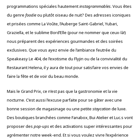
programmations spéciales hautement
instagrammables
. Vous êtes
du genre
foodie
ou plutôt oiseau de nuit? Des adresses iconiques
et prisées comme La Voûte, l’Auberge Saint-Gabriel, Yubari,
Graziella, et le sublime Bord’Elle (pour ne nommer que ceux-là!)
nous préparent des expériences gourmandes et des soirées
exclusives. Que vous ayez envie de l’ambiance feutrée du
Speakeasy Le 404, de l’exotisme du Flyjin ou de la convivialité du
Restaurant Helena, il y aura de tout pour satisfaire vos envies de
faire la fête et de voir du beau monde.
Mais le Grand Prix, ce n’est pas que la gastronomie et la vie
nocturne. C’est aussi l’excuse parfaite pour se gâter avec une
bonne session de magasinage ou une petite
staycation
de luxe.
Des boutiques branchées comme Fanabox, Bui Atelier et Luc.s vont
proposer des
pop-ups
et des activations super intéressantes pour
agrémenter notre week-end. Et si vous voulez vivre l’expérience