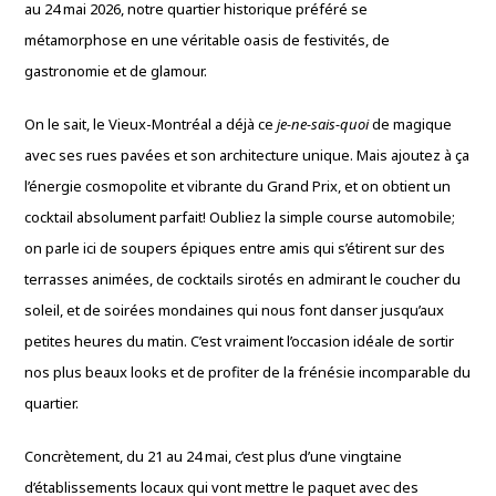
au 24 mai 2026, notre quartier historique préféré se
métamorphose en une véritable oasis de festivités, de
gastronomie et de glamour.
On le sait, le Vieux-Montréal a déjà ce
je-ne-sais-quoi
de magique
avec ses rues pavées et son architecture unique. Mais ajoutez à ça
l’énergie cosmopolite et vibrante du Grand Prix, et on obtient un
cocktail absolument parfait! Oubliez la simple course automobile;
on parle ici de soupers épiques entre amis qui s’étirent sur des
terrasses animées, de cocktails sirotés en admirant le coucher du
soleil, et de soirées mondaines qui nous font danser jusqu’aux
petites heures du matin. C’est vraiment l’occasion idéale de sortir
nos plus beaux looks et de profiter de la frénésie incomparable du
quartier.
Concrètement, du 21 au 24 mai, c’est plus d’une vingtaine
d’établissements locaux qui vont mettre le paquet avec des