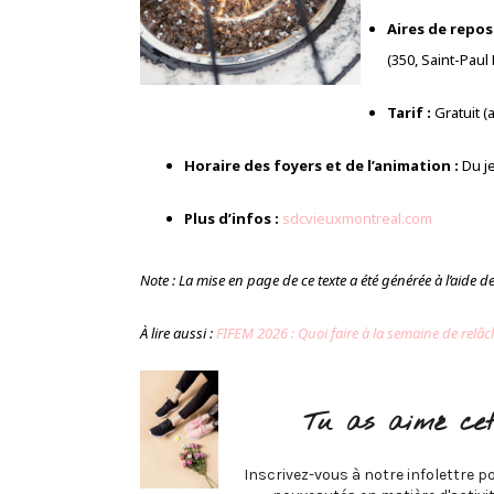
Aires de repos 
(350, Saint-Paul 
Tarif :
Gratuit (a
Horaire des foyers et de l’animation :
Du je
Plus d’infos :
sdcvieuxmontreal.com
Note : La mise en page de ce texte a été générée à l’aide de l
À lire aussi :
FIFEM 2026 : Quoi faire à la semaine de relâ
Tu as aimé cet
Inscrivez-vous à notre infolettre po