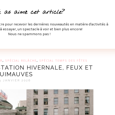
ITÉS À FAIRE
SPECTACLES À VOIR
MUSIQUE
GAST
u as aimé cet article?
ÉCO
SPORTS ET MIEUX-ÊTRE
À PROPOS
COLLABORA
MEVE ET CIE
tre pour recevoir les dernières nouveautés en matière d'activités à
 à essayer, un spectacle à voir et bien plus encore!
Nous ne spammons pas !
GUE SUR LES DERNIÈRES TENDANCES PAR MARIE-EVE L
ER
,
SPÉCIAL RELÂCHE
,
SPÉCIAL TEMPS DES FÊTES
STATION HIVERNALE, FEUX ET
UIMAUVES
3 JANVIER 2026