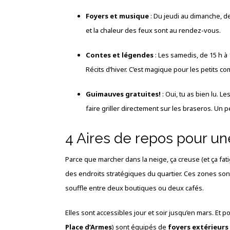
Foyers et musique
: Du jeudi au dimanche, de
et la chaleur des feux sont au rendez-vous.
Contes et légendes
: Les samedis, de 15 h à
Récits d’hiver. C’est magique pour les petits 
Guimauves gratuites!
: Oui, tu as bien lu. 
faire griller directement sur les braseros. Un pe
4 Aires de repos pour u
Parce que marcher dans la neige, ça creuse (et ça fat
des endroits stratégiques du quartier. Ces zones son
souffle entre deux boutiques ou deux cafés.
Elles sont accessibles jour et soir jusqu’en mars. Et p
Place d’Armes
) sont équipés de
foyers extérieurs