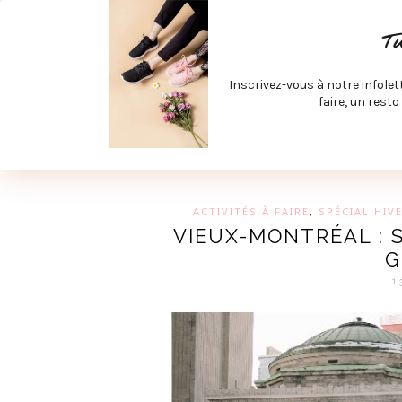
ACCUEIL
SPÉCIAL RENTRÉE
SPÉCIAL ÉTÉ
ACTIV
T
LECTURE ET FILMS
PRODUITS À DÉCOUVRIR
ART & D
Inscrivez-vous à notre infolet
JOINDRE MEVE ET CIE | COLLABORATIONS & MÉDIAS
faire, un resto
UN BLO
ACTIVITÉS À FAIRE
,
SPÉCIAL HIV
VIEUX-MONTRÉAL : 
G
1