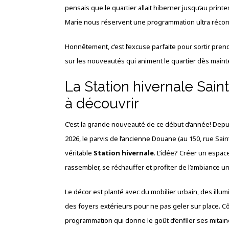
pensais que le quartier allait hiberner jusqu’au prin
Marie nous réservent une programmation ultra réconfo
Honnêtement, c’est l’excuse parfaite pour sortir prendre 
sur les nouveautés qui animent le quartier dès maint
La Station hivernale Sain
à découvrir
C’est la grande nouveauté de ce début d’année! Depuis
2026, le parvis de l’ancienne Douane (au 150, rue Sai
véritable
Station hivernale
. L’idée? Créer un espac
rassembler, se réchauffer et profiter de l’ambiance u
Le décor est planté avec du mobilier urbain, des illum
des foyers extérieurs pour ne pas geler sur place. 
programmation qui donne le goût d’enfiler ses mitain