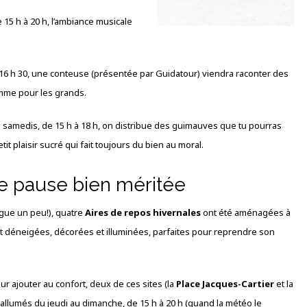
 15 h à 20 h, l’ambiance musicale
 16 h 30, une conteuse (présentée par Guidatour) viendra raconter des
comme pour les grands.
Les samedis, de 15 h à 18 h, on distribue des guimauves que tu pourras
tit plaisir sucré qui fait toujours du bien au moral.
ne pause bien méritée
igue un peu!), quatre
Aires de repos hivernales
ont été aménagées à
t déneigées, décorées et illuminées, parfaites pour reprendre son
our ajouter au confort, deux de ces sites (la
Place Jacques-Cartier
et la
allumés du jeudi au dimanche, de 15 h à 20 h (quand la météo le