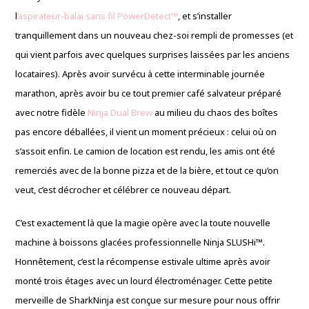
l
‘aspirateur-balai sans fil PowerDetect™
, et s’installer
tranquillement dans un nouveau chez-soi rempli de promesses (et
qui vient parfois avec quelques surprises laissées par les anciens
locataires). Après avoir survécu à cette interminable journée
marathon, après avoir bu ce tout premier café salvateur préparé
avec notre fidèle
Ninja Dual Brew
au milieu du chaos des boîtes
pas encore déballées, il vient un moment précieux : celui où on
s’assoit enfin. Le camion de location est rendu, les amis ont été
remerciés avec de la bonne pizza et de la bière, et tout ce qu’on
veut, c’est décrocher et célébrer ce nouveau départ.
C’est exactement là que la magie opère avec la toute nouvelle
machine à boissons glacées professionnelle Ninja SLUSHi™.
Honnêtement, c’est la récompense estivale ultime après avoir
monté trois étages avec un lourd électroménager. Cette petite
merveille de SharkNinja est conçue sur mesure pour nous offrir