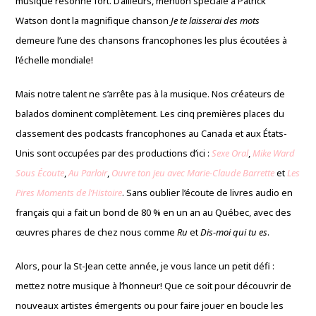
musique résonne fort. D’ailleurs, mention spéciale à Patrick
Watson dont la magnifique chanson
Je te laisserai des mots
demeure l’une des chansons francophones les plus écoutées à
l’échelle mondiale!
Mais notre talent ne s’arrête pas à la musique. Nos créateurs de
balados dominent complètement. Les cinq premières places du
classement des podcasts francophones au Canada et aux États-
Unis sont occupées par des productions d’ici :
Sexe Oral
,
Mike Ward
Sous Écoute
,
Au Parloir
,
Ouvre ton jeu avec Marie-Claude Barrette
et
Les
Pires Moments de l’Histoire
. Sans oublier l’écoute de livres audio en
français qui a fait un bond de 80 % en un an au Québec, avec des
œuvres phares de chez nous comme
Ru
et
Dis-moi qui tu es
.
Alors, pour la St-Jean cette année, je vous lance un petit défi :
mettez notre musique à l’honneur! Que ce soit pour découvrir de
nouveaux artistes émergents ou pour faire jouer en boucle les