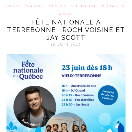
ACTIVITÉS À FAIRE
,
MUSIQUE
,
SPÉCIAL ÉTÉ
,
SPECTACLES
À VOIR
FÊTE NATIONALE À
TERREBONNE : ROCH VOISINE ET
JAY SCOTT
16 JUIN 2026