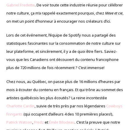
Gabriel Fredette
. De voir toute cette industrie réunie pour célébrer
notre culture, ça m’a rappelé exactement pourquoi, chez
Meve et cie
,
on met un point d’honneur à encourager nos créateurs d’ici.
Lors de cet événement, l’équipe de Spotify nous a partagé des
statistiques fascinantes sur la consommation de notre culture sur
leur plateforme, et sincèrement, il y a de quoi être fiers. Saviez-
vous que les Canadiens ont découvert du contenu francophone
plus de 720 millions de fois récemment ? C’est immense!
Chez nous, au Québec, on passe plus de 16 millions d’heures par
mois à écouter du contenu en français. Et qui trône au sommet des
artistes québécois les plus écoutés? La reine incontestée
Charlotte Cardin
, suivie de très près par nos légendaires
Cowboys
Fringants
(qui occupent d’ailleurs 4 des 10 premières places!),
Patrick Watson
,
Fredz
et
Émile Bilodeau
. C’est la preuve que notre