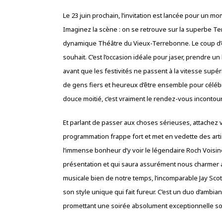
Le 23 juin prochain, l’invitation est lancée pour un 
Imaginez la scène : on se retrouve sur la superbe Ter
dynamique Théâtre du Vieux-Terrebonne. Le coup d’e
souhait. C’est l’occasion idéale pour jaser, prendr
avant que les festivités ne passent à la vitesse supé
de gens fiers et heureux d’être ensemble pour célébre
douce moitié, c’est vraiment le rendez-vous incontou
Et parlant de passer aux choses sérieuses, attachez v
programmation frappe fort et met en vedette des arti
l’immense bonheur d’y voir le légendaire Roch Voisin
présentation et qui saura assurément nous charmer 
musicale bien de notre temps, l’incomparable Jay Scott
son style unique qui fait fureur. C’est un duo d’amb
promettant une soirée absolument exceptionnelle sou