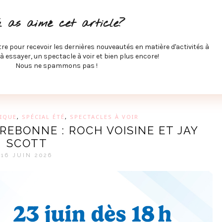
ITÉS À FAIRE
SPECTACLES À VOIR
MUSIQUE
GAST
u as aimé cet article?
ÉCO
SPORTS ET MIEUX-ÊTRE
À PROPOS
COLLABORA
MEVE ET CIE
tre pour recevoir les dernières nouveautés en matière d'activités à
 à essayer, un spectacle à voir et bien plus encore!
Nous ne spammons pas !
GUE SUR LES DERNIÈRES TENDANCES PAR MARIE-EVE L
IQUE
,
SPÉCIAL ÉTÉ
,
SPECTACLES À VOIR
REBONNE : ROCH VOISINE ET JAY
SCOTT
16 JUIN 2026