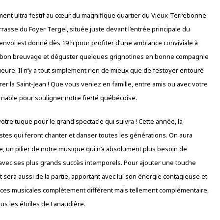
moment ultra festif au cœur du magnifique quartier du Vieux-Terrebonne.
rasse du Foyer Tergel, située juste devant l’entrée principale du
nvoi est donné dès 19 h pour profiter d’une ambiance conviviale à
e un bon breuvage et déguster quelques grignotines en bonne compagnie
rieure. Il n’y a tout simplement rien de mieux que de festoyer entouré
r la Saint-Jean ! Que vous veniez en famille, entre amis ou avec votre
rnable pour souligner notre fierté québécoise.
otre tuque pour le grand spectacle qui suivra ! Cette année, la
stes qui feront chanter et danser toutes les générations. On aura
e, un pilier de notre musique qui n’a absolument plus besoin de
avec ses plus grands succès intemporels. Pour ajouter une touche
 sera aussi de la partie, apportant avec lui son énergie contagieuse et
iances musicales complètement différent mais tellement complémentaire,
s les étoiles de Lanaudière.