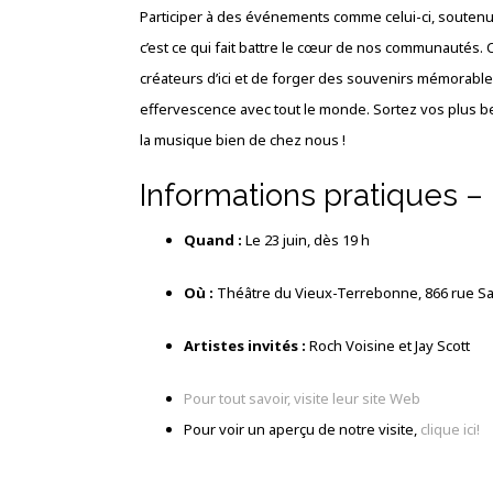
Participer à des événements comme celui-ci, soutenus
c’est ce qui fait battre le cœur de nos communautés. 
créateurs d’ici et de forger des souvenirs mémorable
effervescence avec tout le monde. Sortez vos plus be
la musique bien de chez nous !
Informations pratiques –
Quand :
Le 23 juin, dès 19 h
Où :
Théâtre du Vieux-Terrebonne, 866 rue Sa
Artistes invités :
Roch Voisine et Jay Scott
Pour tout savoir, visite leur site Web
Pour voir un aperçu de notre visite,
clique ici!