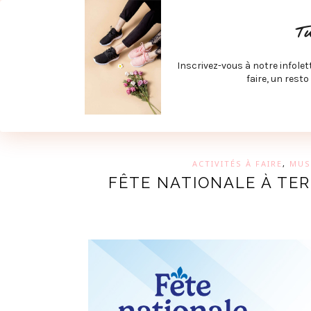
ACCUEIL
SPÉCIAL RENTRÉE
SPÉCIAL ÉTÉ
ACTIV
T
LECTURE ET FILMS
PRODUITS À DÉCOUVRIR
ART & D
Inscrivez-vous à notre infolet
JOINDRE MEVE ET CIE | COLLABORATIONS & MÉDIAS
faire, un resto
UN BLO
ACTIVITÉS À FAIRE
,
MUS
FÊTE NATIONALE À TER