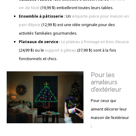
vin de Noël
(19,99 $) embelliront toutes leurs tables.
Ensemble à pâtisserie
: Un
emporte-pièce pour maison en
pain d’épice
(12,99 $) est une idée originale pour des
activités familiales gourmandes.
Plateaux de service
:
Le plateau à fromage en bois d’acacia
(24,99 $) ou le
support à gâteau
(37,99 $) sont à la fois
fonctionnels et chics.
Pour les
amateurs
d’extérieur
Pour ceux qui
aiment décorer leur
maison de l’extérieur
: