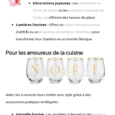
Décorations joyeuses
: Les
ornements en
forme de souris
ou les
peluches musicales de
Cindy Lou
offriront des heures de plaisir.
Lumières festives
: Offrez un
cactus dansant musical
(34,99 $) ou un
projecteur de lumières Grincheux
pour
transformer leur chambre en un monde féerique.
Pour les amoureux de la cuisine
Aidez-les à recevoir leurs invités avec style grâce à des
accessoires pratiques et élégants :
Vaisselle festive
: Les assiettes à dessert ou les
verres à