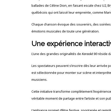
ballades de Céline Dion, en faisant escale chez U2, B
québécois qui ont laissé leur empreinte, comme Mari
Chaque chanson évoque des souvenirs, des soirées e
émotions musicales de toute une génération.
Une expérience interact
L’une des grandes originalités de
Karaoké 90
réside da
Les spectateurs peuvent s’inscrire dès leur arrivée 
est sélectionnée pour monter sur scène et interpré
musiciens.
Cette initiative transforme complètement l’expérience.
véritable moment de partage entre l’artiste et son pub
L’ambiance promet d’être festive, spontanée et remp