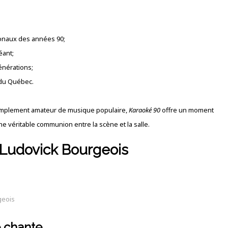
ionaux des années 90;
éant;
énérations;
 du Québec.
implement amateur de musique populaire,
Karaoké 90
offre un moment
e véritable communion entre la scène et la salle.
 Ludovick Bourgeois
geois
 chante