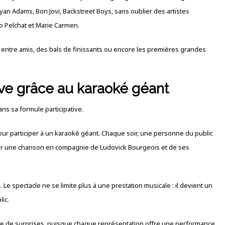
ryan Adams, Bon Jovi, Backstreet Boys, sans oublier des artistes
o Pelchat et Marie Carmen.
ntre amis, des bals de finissants ou encore les premières grandes
ive grâce au karaoké géant
ns sa formule participative.
pour participer à un karaoké géant. Chaque soir, une personne du public
ter une chanson en compagnie de Ludovick Bourgeois et de ses
 Le spectacle ne se limite plus à une prestation musicale : il devient un
lic.
lie de surprises, puisque chaque représentation offre une performance