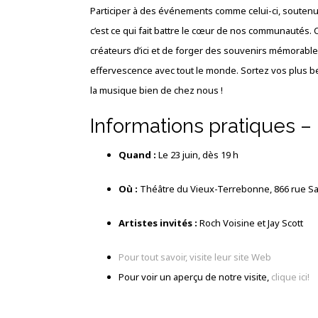
Participer à des événements comme celui-ci, soutenus
c’est ce qui fait battre le cœur de nos communautés. 
créateurs d’ici et de forger des souvenirs mémorable
effervescence avec tout le monde. Sortez vos plus be
la musique bien de chez nous !
Informations pratiques –
Quand :
Le 23 juin, dès 19 h
Où :
Théâtre du Vieux-Terrebonne, 866 rue Sa
Artistes invités :
Roch Voisine et Jay Scott
Pour tout savoir, visite leur site Web
Pour voir un aperçu de notre visite,
clique ici!