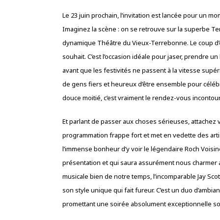
Le 23 juin prochain, l’invitation est lancée pour un 
Imaginez la scène : on se retrouve sur la superbe Ter
dynamique Théâtre du Vieux-Terrebonne. Le coup d’e
souhait. C’est l’occasion idéale pour jaser, prendr
avant que les festivités ne passent à la vitesse supé
de gens fiers et heureux d’être ensemble pour célébre
douce moitié, c’est vraiment le rendez-vous incontou
Et parlant de passer aux choses sérieuses, attachez v
programmation frappe fort et met en vedette des arti
l’immense bonheur d’y voir le légendaire Roch Voisin
présentation et qui saura assurément nous charmer 
musicale bien de notre temps, l’incomparable Jay Scott
son style unique qui fait fureur. C’est un duo d’amb
promettant une soirée absolument exceptionnelle sou