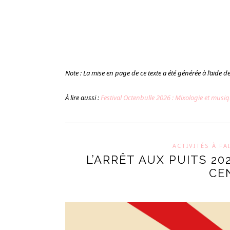
Note : La mise en page de ce texte a été générée à l’aide de l
À lire aussi :
Festival Octenbulle 2026 : Mixologie et mus
ACTIVITÉS À FA
L’ARRÊT AUX PUITS 20
CE