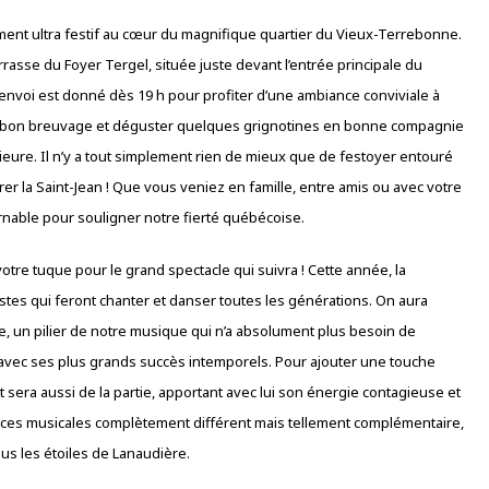
moment ultra festif au cœur du magnifique quartier du Vieux-Terrebonne.
rasse du Foyer Tergel, située juste devant l’entrée principale du
nvoi est donné dès 19 h pour profiter d’une ambiance conviviale à
e un bon breuvage et déguster quelques grignotines en bonne compagnie
rieure. Il n’y a tout simplement rien de mieux que de festoyer entouré
r la Saint-Jean ! Que vous veniez en famille, entre amis ou avec votre
rnable pour souligner notre fierté québécoise.
otre tuque pour le grand spectacle qui suivra ! Cette année, la
stes qui feront chanter et danser toutes les générations. On aura
e, un pilier de notre musique qui n’a absolument plus besoin de
avec ses plus grands succès intemporels. Pour ajouter une touche
 sera aussi de la partie, apportant avec lui son énergie contagieuse et
iances musicales complètement différent mais tellement complémentaire,
s les étoiles de Lanaudière.