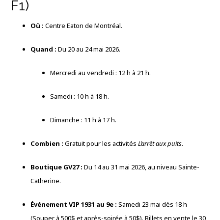
F1)
Où :
Centre Eaton de Montréal
.
Quand :
Du 20 au 24 mai 2026
.
Mercredi au vendredi : 12 h à 21 h
.
Samedi : 10 h à 18 h
.
Dimanche : 11 h à 17 h
.
Combien :
Gratuit pour les activités
L’arrêt aux puits
.
Boutique GV27 :
Du 14 au 31 mai 2026, au niveau Sainte-
Catherine
.
Événement VIP 1931 au 9e :
Samedi 23 mai dès 18 h
(Souper à 500$ et après-soirée à 50$)
.
Billets en vente le 30