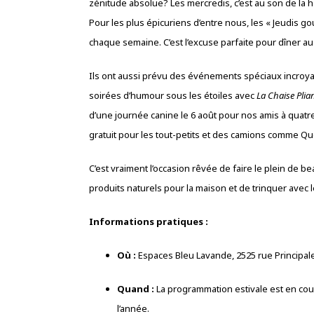
zénitude absolue? Les mercredis, c’est au son de la
Pour les plus épicuriens d’entre nous, les « Jeudis g
chaque semaine. C’est l’excuse parfaite pour dîner au 
Ils ont aussi prévu des événements spéciaux incroyab
soirées d’humour sous les étoiles avec
La Chaise Plia
d’une journée canine le 6 août pour nos amis à quatr
gratuit pour les tout-petits et des camions comme Qu
C’est vraiment l’occasion rêvée de faire le plein de 
produits naturels pour la maison et de trinquer avec 
Informations pratiques :
Où :
Espaces Bleu Lavande, 2525 rue Principal
Quand :
La programmation estivale est en cours
l’année.