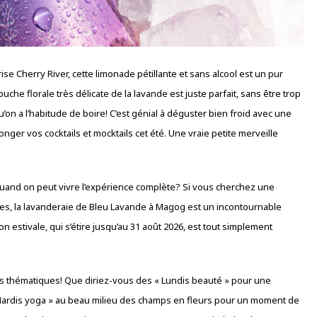
se Cherry River, cette limonade pétillante et sans alcool est un pur
 touche florale très délicate de la lavande est juste parfait, sans être trop
on a l’habitude de boire! C’est génial à déguster bien froid avec une
onger vos cocktails et mocktails cet été. Une vraie petite merveille
 quand on peut vivre l’expérience complète? Si vous cherchez une
nes, la lavanderaie de Bleu Lavande à Magog est un incontournable
 estivale, qui s’étire jusqu’au 31 août 2026, est tout simplement
es thématiques! Que diriez-vous des « Lundis beauté » pour une
ardis yoga » au beau milieu des champs en fleurs pour un moment de