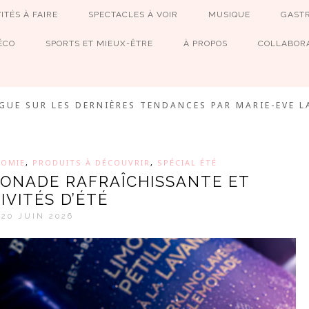
ITÉS À FAIRE
SPECTACLES À VOIR
MUSIQUE
GAST
ÉCO
SPORTS ET MIEUX-ÊTRE
À PROPOS
COLLABORA
MEVE ET CIE
GUE SUR LES DERNIÈRES TENDANCES PAR MARIE-EVE L
OMIE
,
PRODUITS À DÉCOUVRIR
,
SPÉCIAL ÉTÉ
MONADE RAFRAÎCHISSANTE ET
IVITÉS D’ÉTÉ
20 JUIN 2026