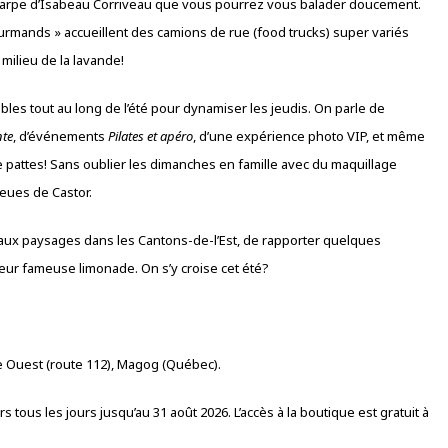
 harpe d’Isabeau Corriveau que vous pourrez vous balader doucement.
ourmands » accueillent des camions de rue (food trucks) super variés
milieu de la lavande!
les tout au long de l’été pour dynamiser les jeudis. On parle de
nte
, d’événements
Pilates et apéro
, d’une expérience photo VIP, et même
e pattes! Sans oublier les dimanches en famille avec du maquillage
eues de Castor.
beaux paysages dans les Cantons-de-l’Est, de rapporter quelques
leur fameuse limonade. On s’y croise cet été?
e Ouest (route 112), Magog (Québec).
 tous les jours jusqu’au 31 août 2026. L’accès à la boutique est gratuit à