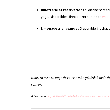
Billetterie et réservations :
Fortement reco
yoga. Disponibles directement sur le site
web 
Limonade à la lavande :
Disponible à l’achat 
Note : La mise en page de ce texte a été générée à l’aide de l’
contenu.
À lire aussi :
Uplà Mont-Saint-Grégoire: encore plus de re