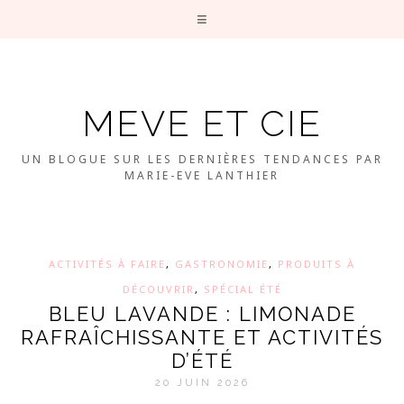
MEVE ET CIE
UN BLOGUE SUR LES DERNIÈRES TENDANCES PAR
MARIE-EVE LANTHIER
ACTIVITÉS À FAIRE
,
GASTRONOMIE
,
PRODUITS À
DÉCOUVRIR
,
SPÉCIAL ÉTÉ
BLEU LAVANDE : LIMONADE
RAFRAÎCHISSANTE ET ACTIVITÉS
D’ÉTÉ
20 JUIN 2026