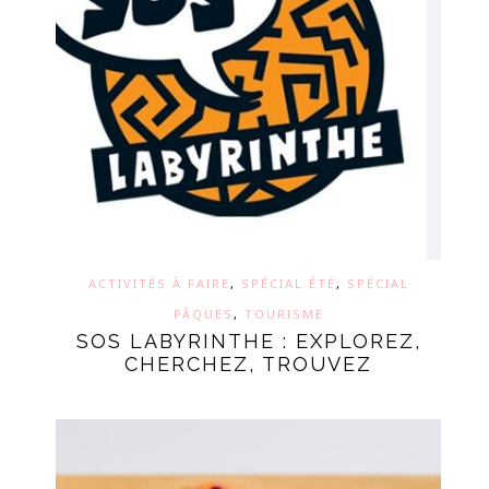
ACTIVITÉS À FAIRE
,
SPÉCIAL ÉTÉ
,
SPÉCIAL
PÂQUES
,
TOURISME
SOS LABYRINTHE : EXPLOREZ,
CHERCHEZ, TROUVEZ