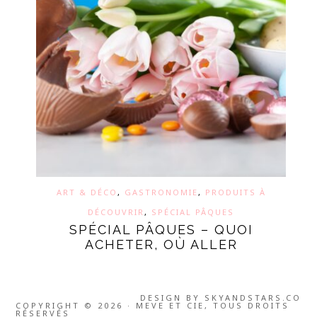
ART & DÉCO
,
GASTRONOMIE
,
PRODUITS À
DÉCOUVRIR
,
SPÉCIAL PÂQUES
SPÉCIAL PÂQUES – QUOI
ACHETER, OÙ ALLER
DESIGN BY
SKYANDSTARS.CO
COPYRIGHT © 2026 · MEVE ET CIE, TOUS DROITS
RÉSERVÉS