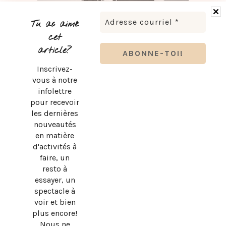
LUDOVICK BOURGEOIS PRÉSENTE KARAOKÉ 90 EN
TOURNÉE
Tu as aimé
cet
article?
Inscrivez-
vous à notre
infolettre
pour recevoir
les dernières
nouveautés
en matière
d'activités à
faire, un
resto à
essayer, un
spectacle à
BRUNO PELLETIER 3 ET MOI : UN SPECTACLE À VOIR AU
voir et bien
QUÉBEC
plus encore!
Nous ne