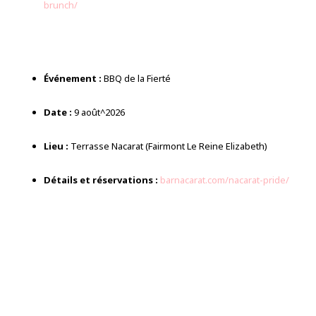
brunch/
Événement :
BBQ de la Fierté
Date :
9 août^2026
Lieu :
Terrasse Nacarat (Fairmont Le Reine Elizabeth)
Détails et réservations :
barnacarat.com/nacarat-pride/