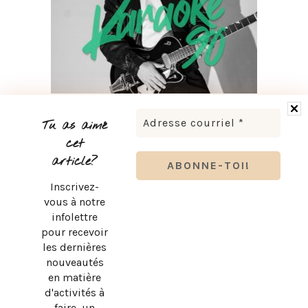
LUDOVICK BOURGEOIS PRÉSENTE KARAOKÉ 90 EN
TOURNÉE
Tu as aimé
cet
article?
Inscrivez-
vous à notre
infolettre
pour recevoir
les dernières
nouveautés
en matière
d'activités à
faire, un