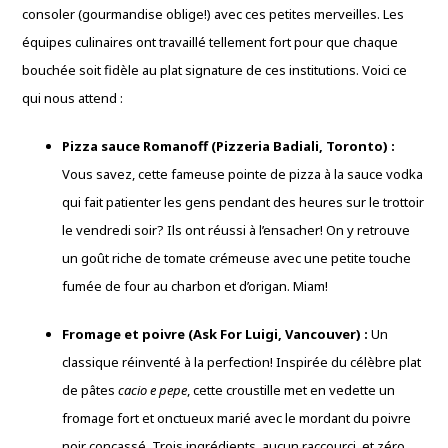
consoler (gourmandise oblige!) avec ces petites merveilles. Les
équipes culinaires ont travaillé tellement fort pour que chaque
bouchée soit fidèle au plat signature de ces institutions. Voici ce
qui nous attend :
Pizza sauce Romanoff (Pizzeria Badiali, Toronto) :
Vous savez, cette fameuse pointe de pizza à la sauce vodka
qui fait patienter les gens pendant des heures sur le trottoir
le vendredi soir? Ils ont réussi à l’ensacher! On y retrouve
un goût riche de tomate crémeuse avec une petite touche
fumée de four au charbon et d’origan. Miam!
Fromage et poivre (Ask For Luigi, Vancouver) :
Un
classique réinventé à la perfection! Inspirée du célèbre plat
de pâtes
cacio e pepe
, cette croustille met en vedette un
fromage fort et onctueux marié avec le mordant du poivre
noir concassé. Trois ingrédients, aucun raccourci, et zéro