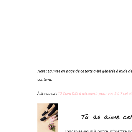
Note : La mise en page de ce texte a été générée à l’aide de l’
contenu.
À lire aussi :
12 Cava D.O. à découvrir pour vos 5 à 7 cet ét
Tu as aimé cet
Inscrivez-vous à notre infolettre po