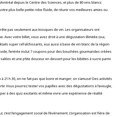
Montréal depuis le Centre des Sciences, et plus de 80 vins blancs
r votre plus belle petite robe fluide, de réunir vos meilleures amies ou
s’arrête pas seulement aux kiosques de vin. Les organisateurs ont
. Avec votre billet, vous avez droit à une dégustation illimitée (oui,
ktails super rafraîchissants, eux aussi à base de vin blanc de la région
e vide, l’entrée inclut 7 coupons pour des bouchées gourmandes créées
salées et une p’tite douceur en dessert pour les bibittes à sucre parmi
 à 21 h 30, on ne fait pas que boire et manger; on s’amuse! Des activités
rtir. Vous pourrez tester vos papilles avec des dégustations à l’aveugle,
iciper à des quiz excitants et même vivre une expérience de réalité
, c’est l’engagement social de l’événement. L’organisation est fière de