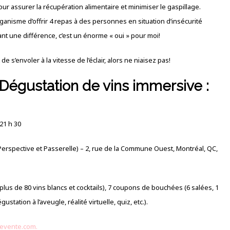
pour assurer la récupération alimentaire et minimiser le gaspillage.
ganisme d’offrir 4 repas à des personnes en situation d’insécurité
ant une différence, c’est un énorme « oui » pour moi!
 s’envoler à la vitesse de l’éclair, alors ne niaisez pas!
 Dégustation de vins immersive :
 21 h 30
erspective et Passerelle) – 2, rue de la Commune Ouest, Montréal, QC,
plus de 80 vins blancs et cocktails), 7 coupons de bouchées (6 salées, 1
station à l’aveugle, réalité virtuelle, quiz, etc.).
evente.com.