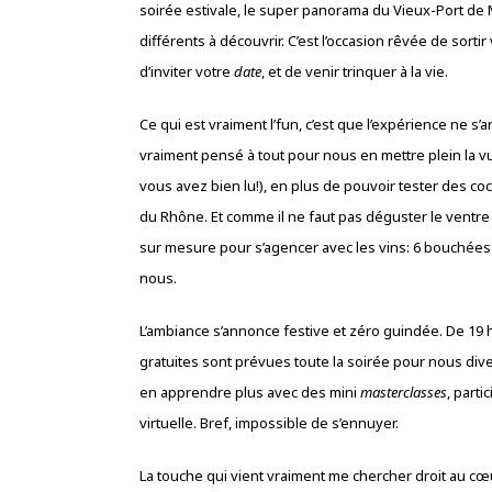
soirée estivale, le super panorama du Vieux-Port de 
différents à découvrir. C’est l’occasion rêvée de sorti
d’inviter votre
date
, et de venir trinquer à la vie.
Ce qui est vraiment l’fun, c’est que l’expérience ne 
vraiment pensé à tout pour nous en mettre plein la vue
vous avez bien lu!), en plus de pouvoir tester des coc
du Rhône. Et comme il ne faut pas déguster le ventr
sur mesure pour s’agencer avec les vins: 6 bouchées 
nous.
L’ambiance s’annonce festive et zéro guindée. De 19 h
gratuites sont prévues toute la soirée pour nous dive
en apprendre plus avec des mini
masterclasses
, part
virtuelle. Bref, impossible de s’ennuyer.
La touche qui vient vraiment me chercher droit au cœur