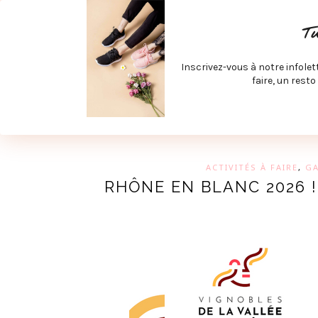
ACCUEIL
SPÉCIAL RENTRÉE
SPÉCIAL ÉTÉ
ACTIV
T
LECTURE ET FILMS
PRODUITS À DÉCOUVRIR
ART & D
Inscrivez-vous à notre infolet
JOINDRE MEVE ET CIE | COLLABORATIONS & MÉDIAS
faire, un resto
UN BLO
ACTIVITÉS À FAIRE
,
G
RHÔNE EN BLANC 2026 !