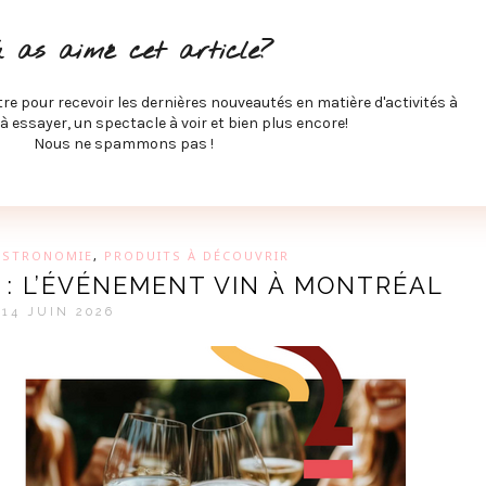
ITÉS À FAIRE
SPECTACLES À VOIR
MUSIQUE
GAST
u as aimé cet article?
ÉCO
SPORTS ET MIEUX-ÊTRE
À PROPOS
COLLABORA
MEVE ET CIE
tre pour recevoir les dernières nouveautés en matière d'activités à
 à essayer, un spectacle à voir et bien plus encore!
Nous ne spammons pas !
GUE SUR LES DERNIÈRES TENDANCES PAR MARIE-EVE L
ASTRONOMIE
,
PRODUITS À DÉCOUVRIR
 : L’ÉVÉNEMENT VIN À MONTRÉAL
14 JUIN 2026