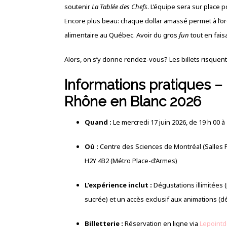
soutenir
La Tablée des Chefs
. L’équipe sera sur place 
Encore plus beau: chaque dollar amassé permet à l’or
alimentaire au Québec. Avoir du gros
fun
tout en fais
Alors, on s’y donne rendez-vous? Les billets risquent de
Informations pratiques –
Rhône en Blanc 2026
Quand :
Le mercredi 17 juin 2026, de 19 h 00 à
Où :
Centre des Sciences de Montréal (Salles P
H2Y 4B2 (Métro Place-d’Armes)
L’expérience inclut :
Dégustations illimitées (
sucrée) et un accès exclusif aux animations (dégu
Billetterie :
Réservation en ligne via
Lepointd