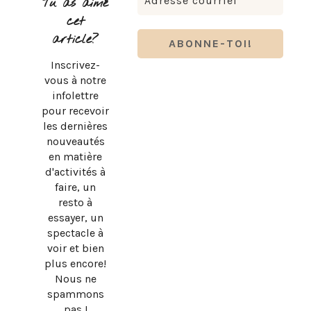
Tu as aimé
cet
article?
Inscrivez-
vous à notre
infolettre
pour recevoir
les dernières
nouveautés
en matière
d'activités à
faire, un
resto à
essayer, un
spectacle à
BRUNO PELLETIER 3 ET MOI : UN SPECTACLE À VOIR AU
voir et bien
QUÉBEC
plus encore!
Nous ne
spammons
pas !