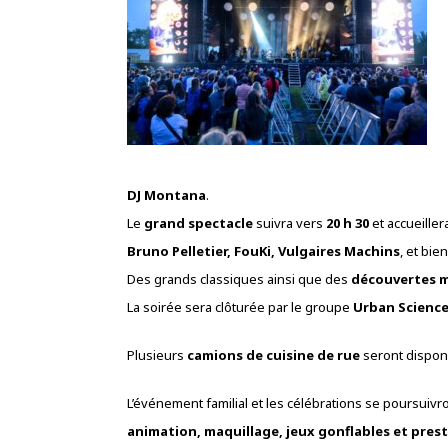
DJ Montana
.
Le
grand spectacle
suivra vers
20 h 30
et accueille
Bruno Pelletier, FouKi, Vulgaires Machins
, et bie
Des grands classiques ainsi que des
découvertes m
La soirée sera clôturée par le groupe
Urban Science
Plusieurs
camions de cuisine de rue
seront disponi
L’événement familial et les célébrations se poursuivr
animation, maquillage, jeux gonflables et pres