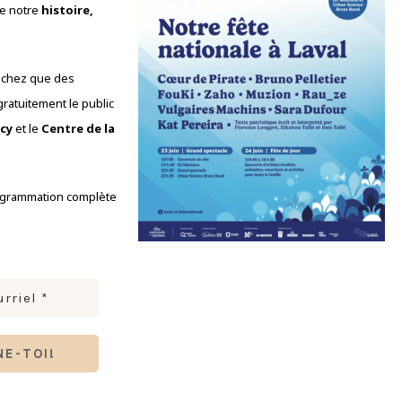
ne notre
histoire,
achez que des
ratuitement le public
cy
et le
Centre de la
rogrammation complète