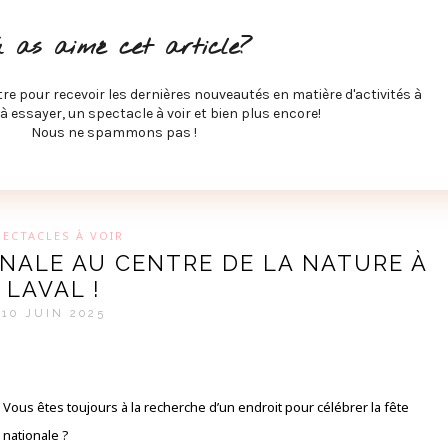
ITÉS À FAIRE
SPECTACLES À VOIR
MUSIQUE
GAST
u as aimé cet article?
ÉCO
SPORTS ET MIEUX-ÊTRE
À PROPOS
COLLABORA
MEVE ET CIE
tre pour recevoir les dernières nouveautés en matière d'activités à
 à essayer, un spectacle à voir et bien plus encore!
Nous ne spammons pas !
GUE SUR LES DERNIÈRES TENDANCES PAR MARIE-EVE L
PECTACLES À VOIR
ONALE AU CENTRE DE LA NATURE À
LAVAL !
10 JUIN 2025
Vous êtes toujours à la recherche d’un endroit pour célébrer la fête
nationale ?