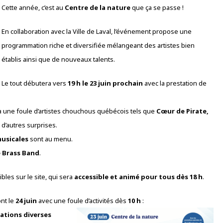
Cette année, c’est au
Centre de la nature
que ça se passe !
En collaboration avec la Ville de Laval, l’événement propose une
programmation riche et diversifiée mélangeant des artistes bien
établis ainsi que de nouveaux talents.
Le tout débutera vers
19 h le 23 juin prochain
avec la prestation de
ra une foule d’artistes chouchous québécois tels que
Cœur de Pirate,
n d’autres surprises.
usicales
sont au menu.
 Brass Band
.
bles sur le site, qui sera
accessible et animé pour tous dès 18 h
.
ont le
24 juin
avec une foule d’activités dès
10 h
:
tations diverses