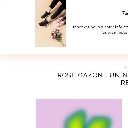
ACCUEIL
SPÉCIAL RENTRÉE
SPÉCIAL ÉTÉ
ACTIV
T
LECTURE ET FILMS
PRODUITS À DÉCOUVRIR
ART & D
Inscrivez-vous à notre infolet
JOINDRE MEVE ET CIE | COLLABORATIONS & MÉDIAS
faire, un resto
UN BLO
A
ROSE GAZON : UN 
R