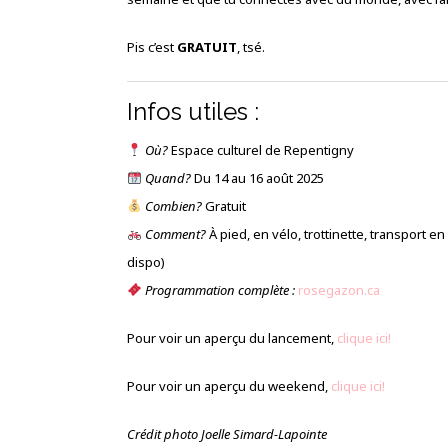
Pis c’est
GRATUIT
, tsé.
Infos utiles :
Où?
Espace culturel de Repentigny
Quand?
Du 14 au 16 août 2025
Combien?
Gratuit
Comment?
À pied, en vélo, trottinette, transport
dispo)
Programmation complète :
rosegazon.ca
Pour voir un aperçu du lancement,
clique ici!
Pour voir un aperçu du weekend,
clique ici!
Crédit photo Joelle Simard-Lapointe