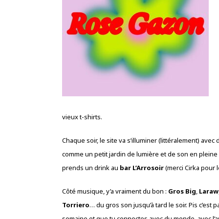
vieux t-shirts.
Chaque soir, le site va s’illuminer (littéralement) av
comme un petit jardin de lumière et de son en pleine 
prends un drink au
bar L’Arrosoir
(merci Cirka pour le
Côté musique, y’a vraiment du bon :
Gros Big
,
Laraw
Torriero
… du gros son jusqu’à tard le soir. Pis c’est
semaine et que tu connectes avec du monde, avec l’art,