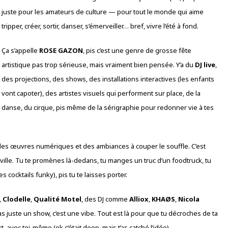
juste pour les amateurs de culture — pour tout le monde qui aime
tripper, créer, sortir, danser, s’émerveiller… bref, vivre l’été à fond.
Ça s’appelle
ROSE GAZON
, pis c’est une genre de grosse fête
artistique pas trop sérieuse, mais vraiment bien pensée. Y’a du
DJ live
,
des projections, des shows, des installations interactives (les enfants
vont capoter), des artistes visuels qui performent sur place, de la
danse, du cirque, pis même de la sérigraphie pour redonner vie à tes
ec des œuvres numériques et des ambiances à couper le souffle. C’est
ville. Tu te promènes là-dedans, tu manges un truc d’un foodtruck, tu
s cocktails funky), pis tu te laisses porter.
,
Clodelle
,
Qualité Motel
, des DJ comme
Alliox
,
KHAØS
,
Nicola
 pas juste un show, c’est une vibe. Tout est là pour que tu décroches de ta
 avec toi-même (ok c’était deep, mais t’as catché l’idée).