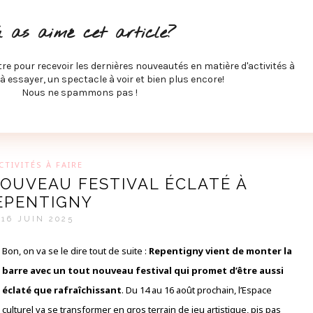
ITÉS À FAIRE
SPECTACLES À VOIR
MUSIQUE
GAST
u as aimé cet article?
ÉCO
SPORTS ET MIEUX-ÊTRE
À PROPOS
COLLABORA
MEVE ET CIE
tre pour recevoir les dernières nouveautés en matière d'activités à
 à essayer, un spectacle à voir et bien plus encore!
Nous ne spammons pas !
GUE SUR LES DERNIÈRES TENDANCES PAR MARIE-EVE L
CTIVITÉS À FAIRE
NOUVEAU FESTIVAL ÉCLATÉ À
EPENTIGNY
16 JUIN 2025
Bon, on va se le dire tout de suite :
Repentigny vient de monter la
barre avec un tout nouveau festival qui promet d’être aussi
éclaté que rafraîchissant
. Du 14 au 16 août prochain, l’Espace
culturel va se transformer en gros terrain de jeu artistique, pis pas