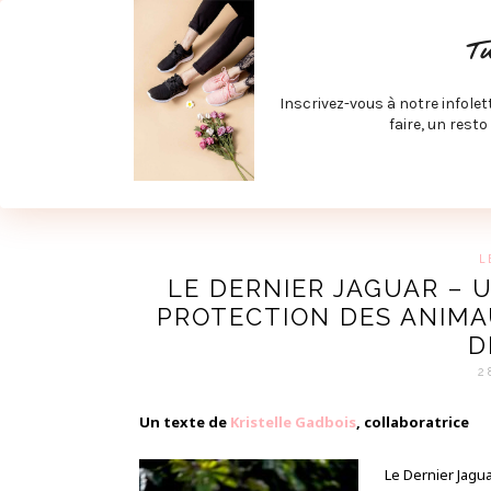
ACCUEIL
SPÉCIAL RENTRÉE
SPÉCIAL ÉTÉ
ACTIV
T
LECTURE ET FILMS
PRODUITS À DÉCOUVRIR
ART & D
Inscrivez-vous à notre infolet
JOINDRE MEVE ET CIE | COLLABORATIONS & MÉDIAS
faire, un resto
UN BLO
L
LE DERNIER JAGUAR –
PROTECTION DES ANIMA
D
2
Un texte de
Kristelle Gadbois
, collaboratrice
Le Dernier Jagu