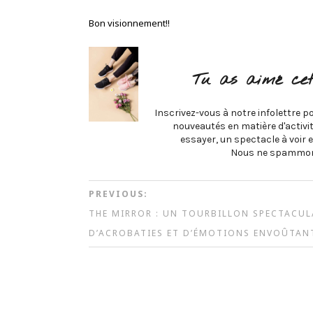
Bon visionnement!!
Tu as aimé cet
Inscrivez-vous à notre infolettre po
nouveautés en matière d'activité
essayer, un spectacle à voir e
Nous ne spammon
PREVIOUS:
THE MIRROR : UN TOURBILLON SPECTACUL
D’ACROBATIES ET D’ÉMOTIONS ENVOÛTAN