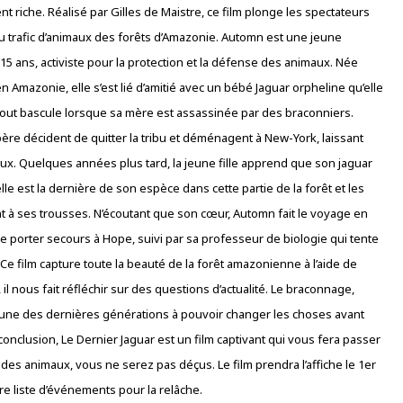
 riche. Réalisé par Gilles de Maistre, ce film plonge les spectateurs
du trafic d’animaux des forêts d’Amazonie. Automn est une jeune
5 ans, activiste pour la protection et la défense des animaux. Née
n Amazonie, elle s’est lié d’amitié avec un bébé Jaguar orpheline qu’elle
t bascule lorsque sa mère est assassinée par des braconniers.
ère décident de quitter la tribu et déménagent à New-York, laissant
ux. Quelques années plus tard, la jeune fille apprend que son jaguar
lle est la dernière de son espèce dans cette partie de la forêt et les
t à ses trousses. N’écoutant que son cœur, Automn fait le voyage en
e porter secours à Hope, suivi par sa professeur de biologie qui tente
 Ce film capture toute la beauté de la forêt amazonienne à l’aide de
l nous fait réfléchir sur des questions d’actualité. Le braconnage,
 une des dernières générations à pouvoir changer les choses avant
onclusion, Le Dernier Jaguar est un film captivant qui vous fera passer
des animaux, vous ne serez pas déçus. Le film prendra l’affiche le 1er
tre liste d’événements pour la relâche.