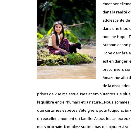
émotionnellement
dans la réalité 
adolescente de 1
dans une tribu e
nomme Hope. Tou
Automn et son p
Hope derrière e
est en danger; e
braconniers son
Amazonie afin d
de la dissuader.
prises de vue majestueuses et envoûtantes. De plus, i
l’équilibre entre l’humain et la nature…Nous sommes
que certaines espèces s’éteignent pour toujours. En c
un excellent moment en famille. À tous les amoureux 
mars prochain. N’oubliez surtout pas de l’ajouter à vo