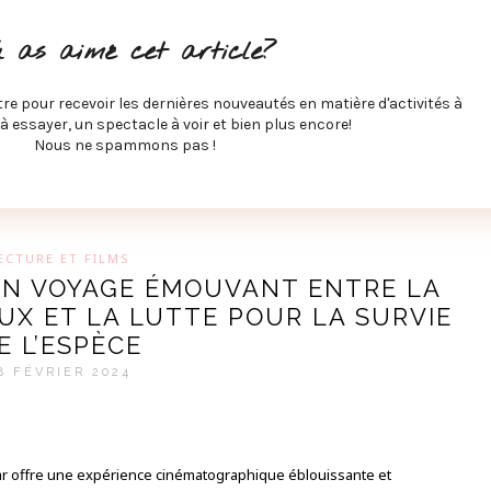
ITÉS À FAIRE
SPECTACLES À VOIR
MUSIQUE
GAST
u as aimé cet article?
ÉCO
SPORTS ET MIEUX-ÊTRE
À PROPOS
COLLABORA
MEVE ET CIE
tre pour recevoir les dernières nouveautés en matière d'activités à
 à essayer, un spectacle à voir et bien plus encore!
Nous ne spammons pas !
GUE SUR LES DERNIÈRES TENDANCES PAR MARIE-EVE L
ECTURE ET FILMS
 UN VOYAGE ÉMOUVANT ENTRE LA
UX ET LA LUTTE POUR LA SURVIE
E L’ESPÈCE
8 FÉVRIER 2024
ar offre une expérience cinématographique éblouissante et