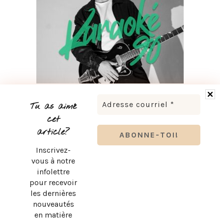
LUDOVICK BOURGEOIS PRÉSENTE KARAOKÉ 90 EN
TOURNÉE
Tu as aimé
cet
article?
Inscrivez-
vous à notre
infolettre
pour recevoir
les dernières
nouveautés
en matière