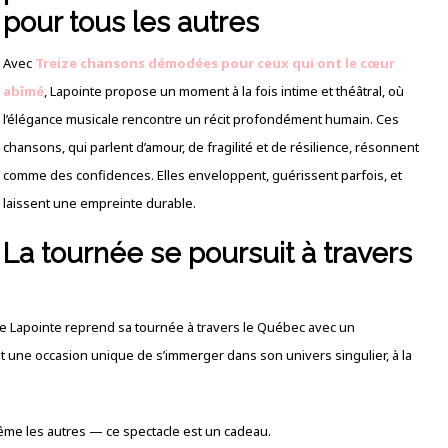
pour tous les autres
Avec
Treize chansons démodées pour ceux qui ont le cœur
abîmé
, Lapointe propose un moment à la fois intime et théâtral, où
l’élégance musicale rencontre un récit profondément humain. Ces
chansons, qui parlent d’amour, de fragilité et de résilience, résonnent
comme des confidences. Elles enveloppent, guérissent parfois, et
laissent une empreinte durable.
La tournée se poursuit à travers
erre Lapointe reprend sa tournée à travers le Québec avec un
une occasion unique de s’immerger dans son univers singulier, à la
ême les autres — ce spectacle est un cadeau.