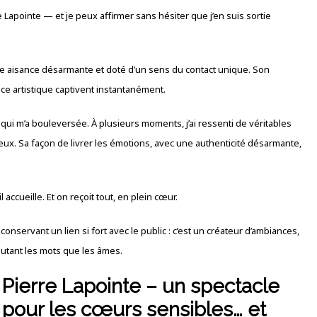
e Lapointe — et je peux affirmer sans hésiter que j’en suis sortie
ne aisance désarmante et doté d’un sens du contact unique. Son
nce artistique captivent instantanément.
 qui m’a bouleversée. À plusieurs moments, j’ai ressenti de véritables
ux. Sa façon de livrer les émotions, avec une authenticité désarmante,
il accueille. Et on reçoit tout, en plein cœur.
nservant un lien si fort avec le public : c’est un créateur d’ambiances,
 autant les mots que les âmes.
Pierre Lapointe – un spectacle
pour les cœurs sensibles… et