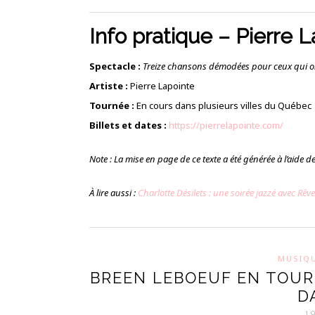
Info pratique – Pierre 
Spectacle :
Treize chansons démodées pour ceux qui o
Artiste :
Pierre Lapointe
Tournée :
En cours dans plusieurs villes du Québec
Billets et dates :
https://pierrelapointe.com/
Note : La mise en page de ce texte a été générée à l’aide de l
À lire aussi :
Charlotte Désilets : une soirée jazzé avec Rêve
MUSIQ
BREEN LEBOEUF EN TOUR
D
1