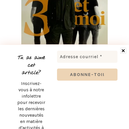
BRUNO PELLETIER 3 ET MOI : UN SPECTACLE À VOIR AU
QUÉBEC
Tu as aimé
cet
article?
Inscrivez-
vous à notre
infolettre
pour recevoir
les dernières
nouveautés
en matière
d'activités à