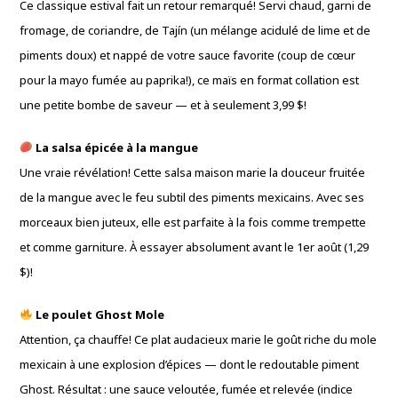
Ce classique estival fait un retour remarqué! Servi chaud, garni de
fromage, de coriandre, de Tajín (un mélange acidulé de lime et de
piments doux) et nappé de votre sauce favorite (coup de cœur
pour la mayo fumée au paprika!), ce maïs en format collation est
une petite bombe de saveur — et à seulement 3,99 $!
La salsa épicée à la mangue
Une vraie révélation! Cette salsa maison marie la douceur fruitée
de la mangue avec le feu subtil des piments mexicains. Avec ses
morceaux bien juteux, elle est parfaite à la fois comme trempette
et comme garniture. À essayer absolument avant le 1er août (1,29
$)!
Le poulet Ghost Mole
Attention, ça chauffe! Ce plat audacieux marie le goût riche du mole
mexicain à une explosion d’épices — dont le redoutable piment
Ghost. Résultat : une sauce veloutée, fumée et relevée (indice