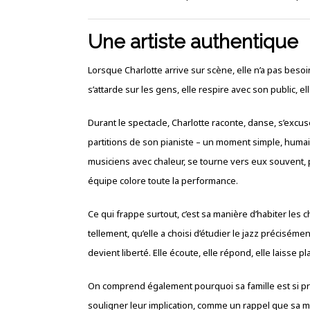
Une artiste authentique
Lorsque Charlotte arrive sur scène, elle n’a pas besoin
s’attarde sur les gens, elle respire avec son public, el
Durant le spectacle, Charlotte raconte, danse, s’excuse
partitions de son pianiste – un moment simple, humain,
musiciens avec chaleur, se tourne vers eux souvent, po
équipe colore toute la performance.
Ce qui frappe surtout, c’est sa manière d’habiter les ch
tellement, qu’elle a choisi d’étudier le jazz préciséme
devient liberté. Elle écoute, elle répond, elle laisse p
On comprend également pourquoi sa famille est si pr
souligner leur implication, comme un rappel que sa mu