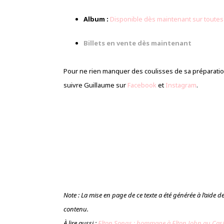
Album :
Disponible dès maintenant sur toute
Billets en vente dès maintenant
Pour ne rien manquer des coulisses de sa préparation 
suivre Guillaume sur
Facebook
et
Instagram
.
Note : La mise en page de ce texte a été générée à l’aide de l’
contenu.
À lire aussi :
Elton Songs : hommage à Elton John au Cas