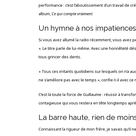
performance : c’est l’aboutissement d’un travail de cr
album,
Ce qui compte vraiment
.
Un hymne à nos impatiences (
Si vous avez allumé la radio récemment, vous avez p
». Le titre parle de lui-même. Avec une honnêteté dés
tous grincer des dents.
« Tous ces irritants quotidiens sur lesquels on n’a 
ne s’améliore pas avec le temps », confie-t-il avec ce 
C’est là toute la force de Guillaume : réussir à tra
contagieuse qui vous restera en tête longtemps après
La barre haute, rien de moin
Connaissant la rigueur de mon frère, je savais qu’il n