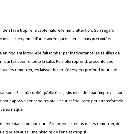
 d’en faire trop : elle capte naturellement l’attention. Son regard
le installe le rythme d’une soirée qui ne sera jamais précipitée.
 en rigolant lorsqu’elle fait tomber par inadvertance les feuilles de
 qui fait sourire toute la salle. Puis elle reprend, présente ses
ur les remercier, les laisser briller. Ce respect profond pour son
ansons. Elle m’a confié qu’elle était jadis intimidée par l’improvisation –
nt pour apprivoiser cette crainte. Et sur scène, cette peur transformée
lace au risque.
ésente dans son parcours. Elle prend le temps de les remercier, de
sique est aussi une histoire de liens et d’appui.