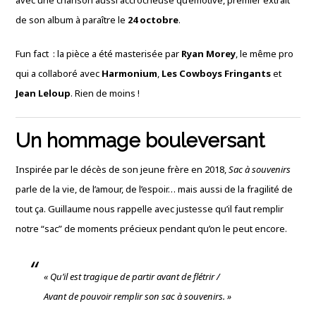
avec une chanson aussi accrocheuse qu’émotive, premier extrait
de son album à paraître le
24 octobre
.
Fun fact : la pièce a été masterisée par
Ryan Morey
, le même pro
qui a collaboré avec
Harmonium
,
Les Cowboys Fringants
et
Jean Leloup
. Rien de moins !
Un hommage bouleversant
Inspirée par le décès de son jeune frère en 2018,
Sac à souvenirs
parle de la vie, de l’amour, de l’espoir… mais aussi de la fragilité de
tout ça. Guillaume nous rappelle avec justesse qu’il faut remplir
notre “sac” de moments précieux pendant qu’on le peut encore.
«
Qu’il est tragique de partir avant de flétrir /
Avant de pouvoir remplir son sac à souvenirs.
»