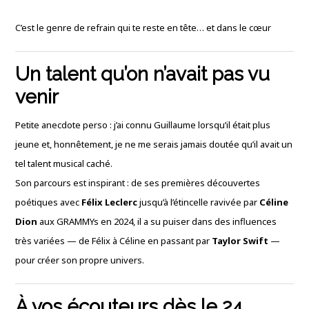
C’est le genre de refrain qui te reste en tête… et dans le cœur
Un talent qu’on n’avait pas vu
venir
Petite anecdote perso : j’ai connu Guillaume lorsqu’il était plus
jeune et, honnêtement, je ne me serais jamais doutée qu’il avait un
tel talent musical caché.
Son parcours est inspirant : de ses premières découvertes
poétiques avec
Félix Leclerc
jusqu’à l’étincelle ravivée par
Céline
Dion
aux GRAMMYs en 2024, il a su puiser dans des influences
très variées — de Félix à Céline en passant par
Taylor Swift
—
pour créer son propre univers.
À vos écouteurs dès le 24