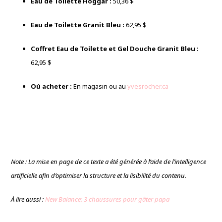
Eau de Toilette Hoggar :
50,36 $
Eau de Toilette Granit Bleu :
62,95 $
Coffret Eau de Toilette et Gel Douche Granit Bleu :
62,95 $
Où acheter :
En magasin ou au
yvesrocher.ca
Note : La mise en page de ce texte a été générée à l’aide de l’intelligence
artificielle afin d’optimiser la structure et la lisibilité du contenu.
À lire aussi :
New Balance: 3 chaussures pour gâter papa