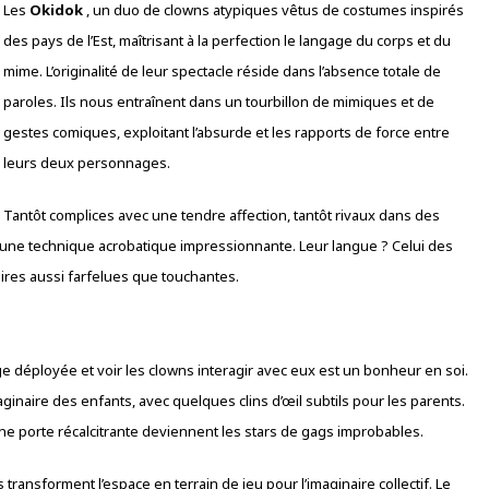
Les
Okidok
, un duo de clowns atypiques vêtus de costumes inspirés
des pays de l’Est, maîtrisant à la perfection le langage du corps et du
mime. L’originalité de leur spectacle réside dans l’absence totale de
paroles. Ils nous entraînent dans un tourbillon de mimiques et de
gestes comiques, exploitant l’absurde et les rapports de force entre
leurs deux personnages.
Tantôt complices avec une tendre affection, tantôt rivaux dans des
’une technique acrobatique impressionnante. Leur langue ? Celui des
oires aussi farfelues que touchantes.
orge déployée et voir les clowns interagir avec eux est un bonheur en soi.
aginaire des enfants, avec quelques clins d’œil subtils pour les parents.
e porte récalcitrante deviennent les stars de gags improbables.
transforment l’espace en terrain de jeu pour l’imaginaire collectif. Le