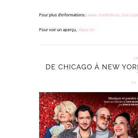
Pour plus d’informations :
www .martinlevac .com /spe
Pour voir un aperçu,
clique ici!
S
DE CHICAGO À NEW YOR
11