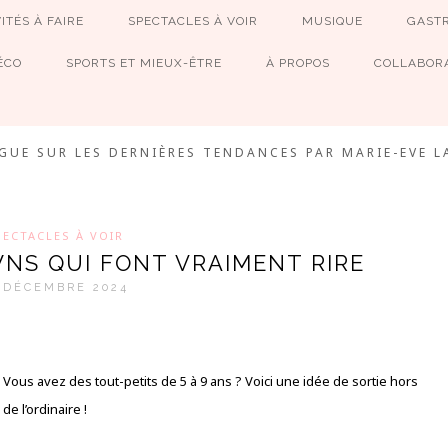
ITÉS À FAIRE
SPECTACLES À VOIR
MUSIQUE
GAST
ÉCO
SPORTS ET MIEUX-ÊTRE
À PROPOS
COLLABORA
MEVE ET CIE
GUE SUR LES DERNIÈRES TENDANCES PAR MARIE-EVE L
PECTACLES À VOIR
WNS QUI FONT VRAIMENT RIRE
 DÉCEMBRE 2024
Vous avez des tout-petits de 5 à 9 ans ? Voici une idée de sortie hors
de l’ordinaire !