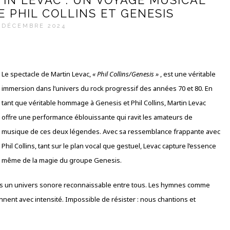
IN LEVAC : UN VOYAGE MUSICAL
E PHIL COLLINS ET GENESIS
 DÉCEMBRE 2024
Le spectacle de Martin Levac,
« Phil Collins/Genesis »
, est une véritable
immersion dans l’univers du rock progressif des années 70 et 80. En
tant que véritable hommage à Genesis et Phil Collins, Martin Levac
offre une performance éblouissante qui ravit les amateurs de
musique de ces deux légendes. Avec sa ressemblance frappante avec
Phil Collins, tant sur le plan vocal que gestuel, Levac capture l’essence
même de la magie du groupe Genesis.
ans un univers sonore reconnaissable entre tous. Les hymnes comme
nent avec intensité. Impossible de résister : nous chantions et