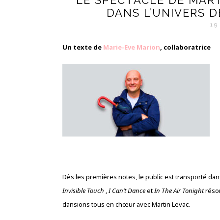
LE SPECTACLE DE MART
DANS L’UNIVERS D
19
Un texte de
Marie-Eve Marion
, collaboratrice
Dès les premières notes, le public est transporté d
Invisible Touch
,
I Can’t Dance
et
In The Air Tonight
réson
dansions tous en chœur avec Martin Levac.