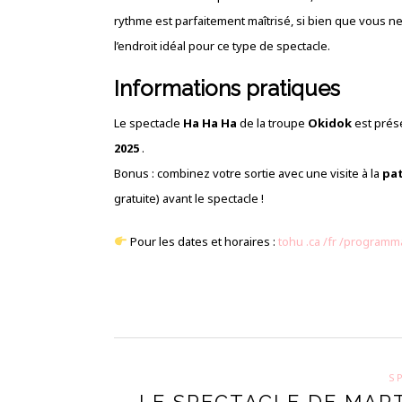
rythme est parfaitement maîtrisé, si bien que vous n
l’endroit idéal pour ce type de spectacle.
Informations pratiques
Le spectacle
Ha Ha Ha
de la troupe
Okidok
est prés
2025
.
Bonus : combinez votre sortie avec une visite à la
pat
gratuite) avant le spectacle !
Pour les dates et horaires :
tohu
.ca
/fr
/programm
S