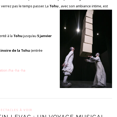
e verrez pas le temps passer. La
Tohu
, avec son ambiance intime, est
enté à la
Tohu
jusqu’au
5 janvier
inoire de la Tohu
(entrée
ation
/ha
-ha
-ha
PECTACLES À VOIR