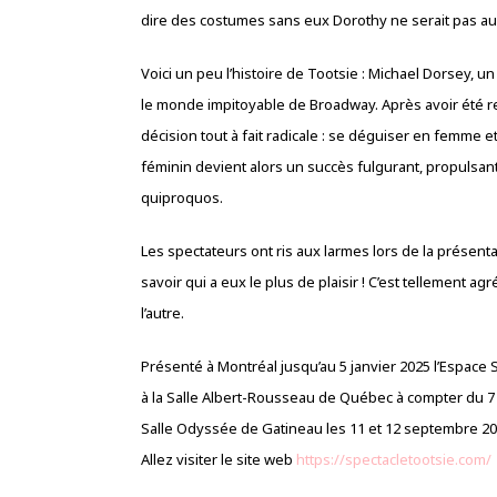
dire des costumes sans eux Dorothy ne serait pas aus
Voici un peu l’histoire de Tootsie : Michael Dorsey, u
le monde impitoyable de Broadway. Après avoir été rej
décision tout à fait radicale : se déguiser en femme
féminin devient alors un succès fulgurant, propulsant
quiproquos.
Les spectateurs ont ris aux larmes lors de la présenta
savoir qui a eux le plus de plaisir ! C’est tellement ag
l’autre.
Présenté à Montréal jusqu’au 5 janvier 2025 l’Espace 
à la Salle Albert-Rousseau de Québec à compter du 7 
Salle Odyssée de Gatineau les 11 et 12 septembre 2
Allez visiter le site web
https://spectacletootsie.com/