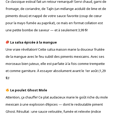
Ce classique estival fait un retour remarqué! Servi chaud, garni de
fromage, de coriandre, de Tajín (un mélange acidulé de lime et de
piments doux) et nappé de votre sauce favorite (coup de cœur
pour la mayo fumée au paprika!), ce maïs en format collation est
une petite bombe de saveur — et à seulement 3,99 $!
La salsa épicée à la mangue
Une vraie révélation! Cette salsa maison marie la douceur fruitée
de la mangue avec le feu subtil des piments mexicains. Avec ses
morceaux bien juteux, elle est parfaite à la fois comme trempette
et comme garniture. À essayer absolument avant le 1er août (1,29
$)!
Le poulet Ghost Mole
Attention, ça chauffe! Ce plat audacieux marie le goût riche du mole
mexicain à une explosion d’épices — dont le redoutable piment
Ghost. Résultat : une sauce veloutée, fumée et relevée (indice