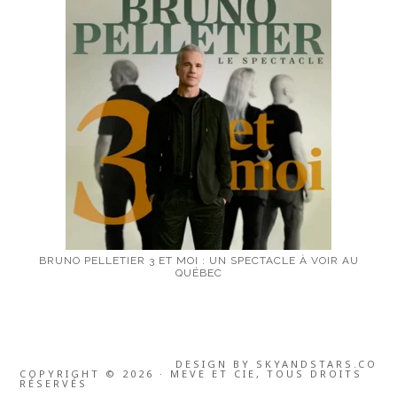
BRUNO PELLETIER 3 ET MOI : UN SPECTACLE À VOIR AU
QUÉBEC
DESIGN BY
SKYANDSTARS.CO
COPYRIGHT © 2026 · MEVE ET CIE, TOUS DROITS
RÉSERVÉS