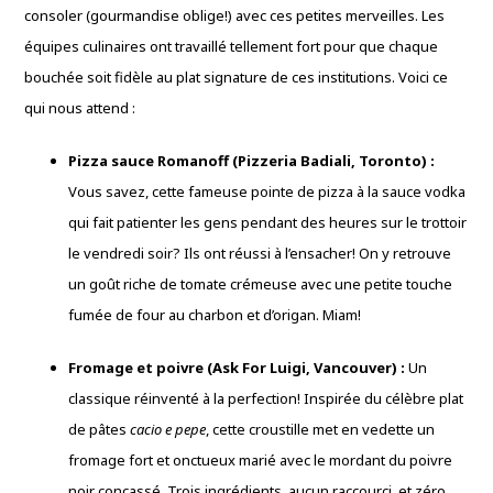
consoler (gourmandise oblige!) avec ces petites merveilles. Les
équipes culinaires ont travaillé tellement fort pour que chaque
bouchée soit fidèle au plat signature de ces institutions. Voici ce
qui nous attend :
Pizza sauce Romanoff (Pizzeria Badiali, Toronto) :
Vous savez, cette fameuse pointe de pizza à la sauce vodka
qui fait patienter les gens pendant des heures sur le trottoir
le vendredi soir? Ils ont réussi à l’ensacher! On y retrouve
un goût riche de tomate crémeuse avec une petite touche
fumée de four au charbon et d’origan. Miam!
Fromage et poivre (Ask For Luigi, Vancouver) :
Un
classique réinventé à la perfection! Inspirée du célèbre plat
de pâtes
cacio e pepe
, cette croustille met en vedette un
fromage fort et onctueux marié avec le mordant du poivre
noir concassé. Trois ingrédients, aucun raccourci, et zéro