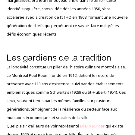
marginalisés, et à leur renouveau ancré dans le terroir. Cette
identité singulière, consolidée dès les années 1950, s’est
accélérée avec la création de l’ITHQ en 1968, formant une nouvelle
génération de chefs qui perpétuent ce savoir-faire malgré les
défis économiques récents.
Les gardiens de la tradition
La longévité constitue un pilier de l’histoire culinaire montréalaise.
Le Montreal Pool Room, fondé en 1912, détient le record de
présence avec 113 ans d’existence, suivi par des établissements
emblématiques comme Schwartz’s (1928) ou St-Hubert (1951). Ces
lieux, souvent tenus par les mêmes familles sur plusieurs
générations, témoignent de la résilience du secteur face aux
mutations économiques et sociales de la ville.
Quel plaisir d’ailleurs de voir représenté
Dilallo Burger
qui existe
depuis 1929 et qui se trouve dans Ville-Émard, le quartier où