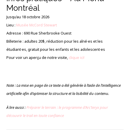
Montréal
Jusqu’au 18 octobre 2026
Lieu :
Musée McCord Stewart
Adresse : 690 Rue Sherbrooke Ouest
Billeterie : adultes 20$, réduction pour les aîn
é·e
s et les
é
tudiant·e
s, gratuit pour les enfants et les adolescent·es
Pour voir un aperçu de notre visite,
clique ici!
Note : La mise en page de ce texte a été générée à l’aide de l’intelligence
artificielle afin d’optimiser la structure et la lisibilité du contenu.
À lire aussi :
Préparer le terrain : le programme d’Arc’teryx pour
découvrir le trail en toute confiance