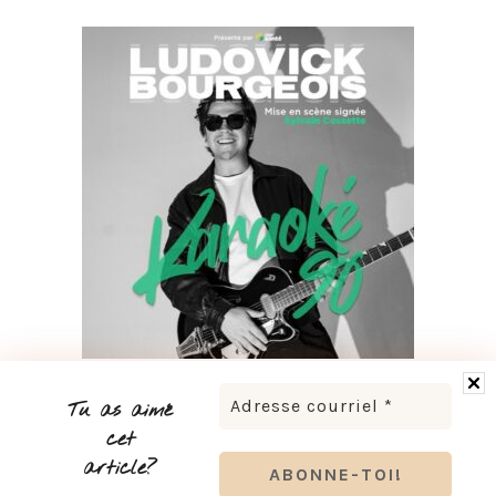
LUDOVICK BOURGEOIS PRÉSENTE KARAOKÉ 90 EN
TOURNÉE
Tu as aimé
cet
article?