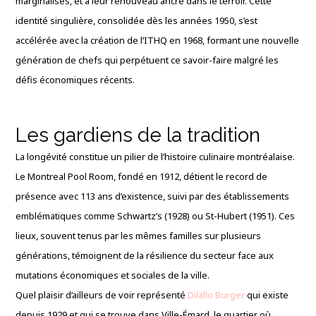
marginalisés, et à leur renouveau ancré dans le terroir. Cette
identité singulière, consolidée dès les années 1950, s’est
accélérée avec la création de l’ITHQ en 1968, formant une nouvelle
génération de chefs qui perpétuent ce savoir-faire malgré les
défis économiques récents.
Les gardiens de la tradition
La longévité constitue un pilier de l’histoire culinaire montréalaise.
Le Montreal Pool Room, fondé en 1912, détient le record de
présence avec 113 ans d’existence, suivi par des établissements
emblématiques comme Schwartz’s (1928) ou St-Hubert (1951). Ces
lieux, souvent tenus par les mêmes familles sur plusieurs
générations, témoignent de la résilience du secteur face aux
mutations économiques et sociales de la ville.
Quel plaisir d’ailleurs de voir représenté
Dilallo Burger
qui existe
depuis 1929 et qui se trouve dans Ville-Émard, le quartier où