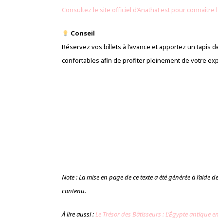
Consultez le site officiel d’AnathaFest pour connaître 
Conseil
Réservez vos billets à l’avance et apportez un tapis d
confortables afin de profiter pleinement de votre ex
Note : La mise en page de ce texte a été générée à l’aide de l’
contenu.
À lire aussi :
Le Trésor des Bâtisseurs : L’Égypte antique e