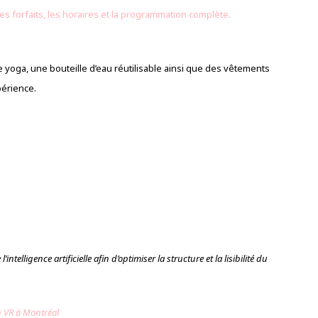
les forfaits, les horaires et la programmation complète.
e yoga, une bouteille d’eau réutilisable ainsi que des vêtements
périence.
intelligence artificielle afin d’optimiser la structure et la lisibilité du
n VR à Montréal