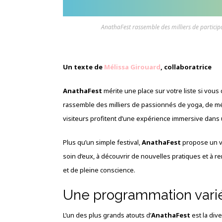
AnathaFest rassemble des milliers de partici
Un texte de
Mélissa Girouard
, collaboratrice
AnathaFest
mérite une place sur votre liste si vou
rassemble des milliers de passionnés de yoga, de mé
visiteurs profitent d’une expérience immersive dans
Plus qu’un simple festival,
AnathaFest
propose un vé
soin d’eux, à découvrir de nouvelles pratiques et à
et de pleine conscience.
Une programmation vari
L’un des plus grands atouts d’
AnathaFest
est la div