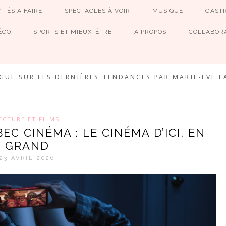
ITÉS À FAIRE
SPECTACLES À VOIR
MUSIQUE
GAST
ÉCO
SPORTS ET MIEUX-ÊTRE
À PROPOS
COLLABORA
MEVE ET CIE
GUE SUR LES DERNIÈRES TENDANCES PAR MARIE-EVE L
ECTURE ET FILMS
C CINÉMA : LE CINÉMA D’ICI, EN
GRAND
23 AVRIL 2026