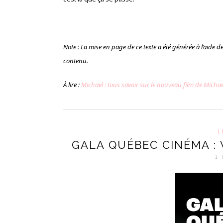
Note : La mise en page de ce texte a été générée à l’aide de l’
contenu.
À lire :
Michael : tous savoir sur le nouveau film de Micha
L
GALA QUÉBEC CINÉMA : 
1