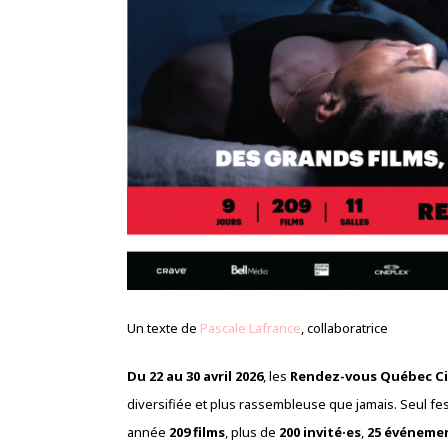
Un texte de
Pascale Lafrance
, collaboratrice
Du 22 au 30 avril 2026
, les
Rendez-vous Québec C
diversifiée et plus rassembleuse que jamais. Seul fe
année
209 films
, plus de
200 invité·es
,
25 événemen