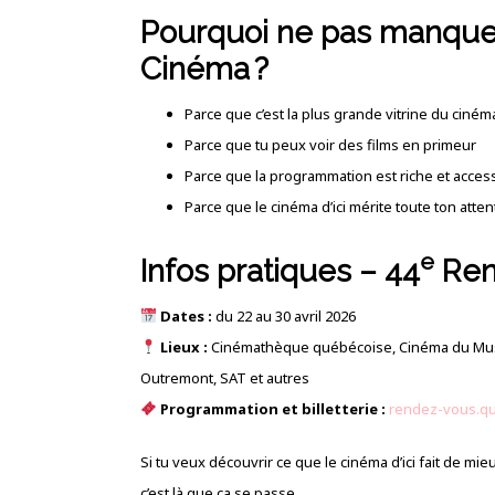
Pourquoi ne pas manque
Cinéma ?
Parce que c’est la plus grande vitrine du ciné
Parce que tu peux voir des films en primeur
Parce que la programmation est riche et acces
Parce que le cinéma d’ici mérite toute ton atten
e
Infos pratiques – 44
Ren
Dates :
du 22 au 30 avril 2026
Lieux :
Cinémathèque québécoise, Cinéma du Musée
Outremont, SAT et autres
Programmation et billetterie :
rendez-vous.q
Si tu veux découvrir ce que le cinéma d’ici fait de mieu
c’est là que ça se passe.