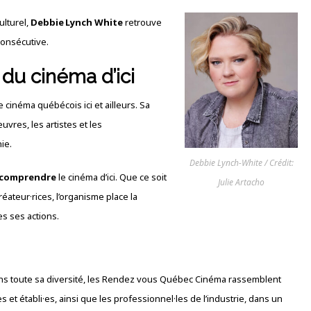
lturel,
Debbie Lynch White
retrouve
onsécutive.
u cinéma d’ici
le cinéma québécois ici et ailleurs. Sa
uvres, les artistes et les
ie.
Debbie Lynch-White / Crédit:
comprendre
le cinéma d’ici. Que ce soit
Julie Artacho
réateur·rices, l’organisme place la
es ses actions.
ans toute sa diversité, les Rendez vous Québec Cinéma rassemblent
 et établi·es, ainsi que les professionnel·les de l’industrie, dans un