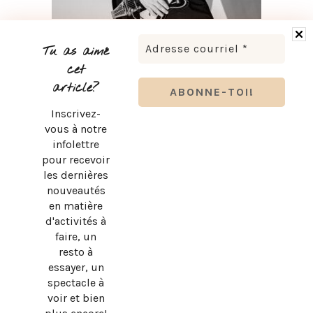
LUDOVICK BOURGEOIS PRÉSENTE KARAOKÉ 90 EN
TOURNÉE
Tu as aimé
cet
article?
Inscrivez-
vous à notre
infolettre
pour recevoir
les dernières
nouveautés
en matière
d'activités à
faire, un
resto à
essayer, un
spectacle à
BRUNO PELLETIER 3 ET MOI : UN SPECTACLE À VOIR AU
voir et bien
QUÉBEC