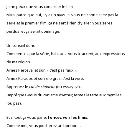
Je ne peux que vous conseiller le film.
Mais, parce que oui, il y a un
mais
: si vous ne connaissez pas la
série et le premier film, ça ne sert à rien d’y aller. Vous serez
perdus, et ça serait dommage.
Un conseil donc :
Commencez par la série, habituez-vous à l’accent, aux expressions
de ma région.
Aimez Perceval et son « c’est pas faux ».
Aimez Karadoc et son « le gras, c’est la vie ».
Apprenez le
cul-de-chouette
(ou essayez!).
Imprégnez-vous du cynisme d’Arthur, tentez la tarte aux myrtilles
(ou pas).
Et si tout ça vous parle,
foncez voir les films
.
Comme moi, vous piocherez un bonbon…