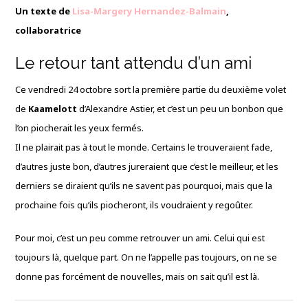
Un texte
de
Lisa-Margery Hernandez-Balmain
,
collaboratrice
Le retour tant attendu d’un ami
Ce vendredi 24 octobre sort la première partie du deuxième volet
de
Kaamelott
d’Alexandre Astier, et c’est un peu un bonbon que
l’on piocherait les yeux fermés.
Il ne plairait pas à tout le monde. Certains le trouveraient fade,
d’autres juste bon, d’autres jureraient que c’est le meilleur, et les
derniers se diraient qu’ils ne savent pas pourquoi, mais que la
prochaine fois qu’ils piocheront, ils voudraient y regoûter.
Pour moi, c’est un peu comme retrouver un ami. Celui qui est
toujours là, quelque part. On ne l’appelle pas toujours, on ne se
donne pas forcément de nouvelles, mais on sait qu’il est là.