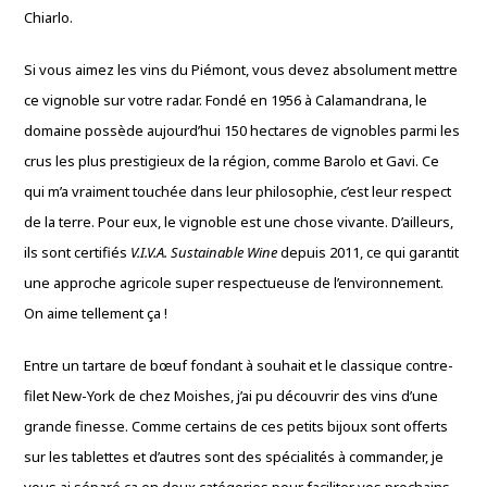
Chiarlo.
Si vous aimez les vins du Piémont, vous devez absolument mettre
ce vignoble sur votre radar. Fondé en 1956 à Calamandrana, le
domaine possède aujourd’hui 150 hectares de vignobles parmi les
crus les plus prestigieux de la région, comme Barolo et Gavi. Ce
qui m’a vraiment touchée dans leur philosophie, c’est leur respect
de la terre. Pour eux, le vignoble est une chose vivante. D’ailleurs,
ils sont certifiés
V.I.V.A. Sustainable Wine
depuis 2011, ce qui garantit
une approche agricole super respectueuse de l’environnement.
On aime tellement ça !
Entre un tartare de bœuf fondant à souhait et le classique contre-
filet New-York de chez Moishes, j’ai pu découvrir des vins d’une
grande finesse. Comme certains de ces petits bijoux sont offerts
sur les tablettes et d’autres sont des spécialités à commander, je
vous ai séparé ça en deux catégories pour faciliter vos prochains