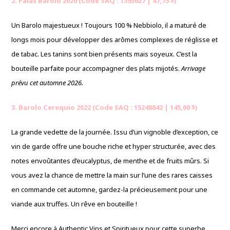
2. Palás Barolo 2020 (Code SAQ : 1393627 | 47,75 $)
Un Barolo majestueux ! Toujours 100 % Nebbiolo, il a maturé de
longs mois pour développer des arômes complexes de réglisse et
de tabac. Les tanins sont bien présents mais soyeux. C’est la
bouteille parfaite pour accompagner des plats mijotés.
Arrivage
prévu cet automne 2026.
3. Barolo Cerequio 2022 (Code SAQ : 15248842 | 145,00 $)
La grande vedette de la journée. Issu d’un vignoble d’exception, ce
vin de garde offre une bouche riche et hyper structurée, avec des
notes envoûtantes d’eucalyptus, de menthe et de fruits mûrs. Si
vous avez la chance de mettre la main sur l’une des rares caisses
en commande cet automne, gardez-la précieusement pour une
viande aux truffes. Un rêve en bouteille !
Merci encore à Authentic Vins et Spiritueux pour cette superbe