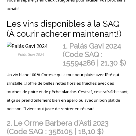
achats!
Les vins disponibles à la SAQ
(À courir acheter maintenant!)
1. Palás Gavi 2024
(Code SAQ :
Palás Gavi 2024
15594286 | 21,30 $)
Un vin blanc 100 % Cortese qui a tout pour plaire avec l’été qui
s’installe. Il offre de belles notes florales fraîches avec des
touches de poire et de pêche blanche. C’est vif, c’est rafraîchissant,
et ça se prend tellement bien en apéro ou avec un bon plat de
poisson. Il vient tout juste de rentrer en réseau!
2. Le Orme Barbera d’Asti 2023
(Code SAQ : 356105 | 18,10 $)