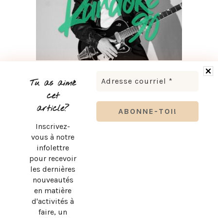
LUDOVICK BOURGEOIS PRÉSENTE KARAOKÉ 90 EN
TOURNÉE
Tu as aimé
cet
article?
Inscrivez-
vous à notre
infolettre
pour recevoir
les dernières
nouveautés
en matière
d'activités à
faire, un