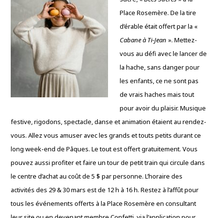
Place Rosemère. De la tire
d’érable était offert par la «
Cabane à Ti-Jean
». Mettez-
vous au défi avec le lancer de
la hache, sans danger pour
les enfants, ce ne sont pas
de vrais haches mais tout
pour avoir du plaisir. Musique
festive, rigodons, spectacle, danse et animation étaient au rendez-
vous. Allez vous amuser avec les grands et touts petits durant ce
long week-end de Pâques. Le tout est offert gratuitement. Vous
pouvez aussi profiter et faire un tour de petit train qui circule dans
le centre d’achat au coût de 5 $ par personne. L’horaire des
activités des 29 & 30 mars est de 12 h à 16 h. Restez à l’affût pour
tous les événements offerts à la Place Rosemère en consultant
leur site ou en devenant membre Confetti via l’application pour