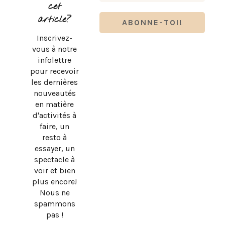
cet
article?
Inscrivez-
RENTRÉE SCOLAIRE : LES ESSENTIELS KOZY POUR SON
BUREAU
vous à notre
infolettre
pour recevoir
les dernières
nouveautés
en matière
d'activités à
faire, un
resto à
essayer, un
spectacle à
BEN & FLORENTINE X MIELS D’ANICET : LE NOUVEAU
voir et bien
MENU D’ÉTÉ
plus encore!
Nous ne
spammons
pas !