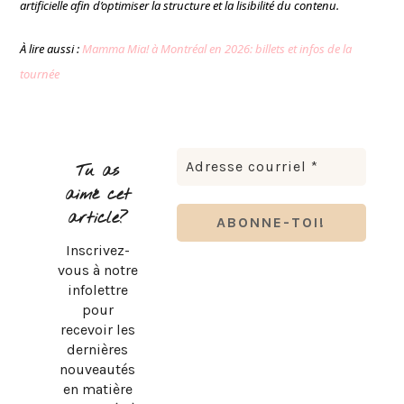
artificielle afin d’optimiser la structure et la lisibilité du contenu.
À lire aussi :
Mamma Mia! à Montréal en 2026: billets et infos de la
tournée
Tu as
aimé cet
article?
Inscrivez-
vous à notre
infolettre
pour
recevoir les
dernières
nouveautés
en matière