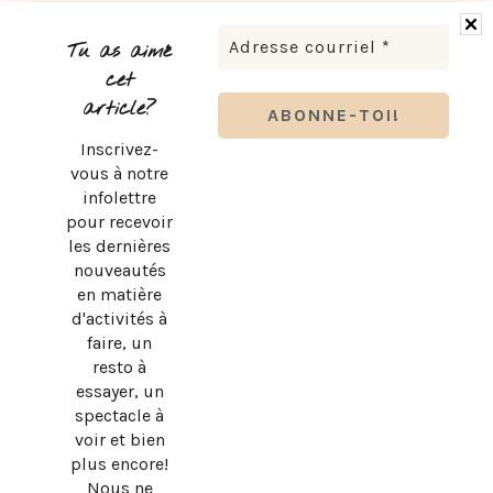
LUDOVICK BOURGEOIS PRÉSENTE KARAOKÉ 90 EN
TOURNÉE
Tu as aimé
cet
article?
Inscrivez-
vous à notre
infolettre
pour recevoir
les dernières
nouveautés
en matière
d'activités à
faire, un
resto à
essayer, un
spectacle à
BRUNO PELLETIER 3 ET MOI : UN SPECTACLE À VOIR AU
voir et bien
QUÉBEC
plus encore!
Nous ne